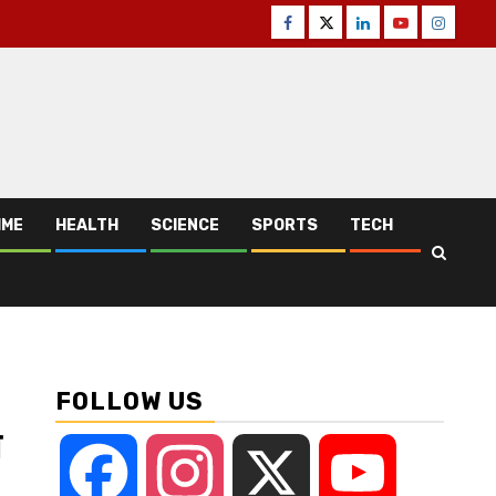
Facebook
Twitter
Linkedin
Youtube
Instagr
IME
HEALTH
SCIENCE
SPORTS
TECH
FOLLOW US
ो
Facebook
Instagram
X
YouTube