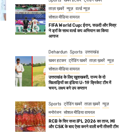
Sports
खबर हटकर
ट्रेंडिंग खबरें
ताज़ा ख़बरें
न्यूज़
वर्ल्ड न्यूज़
सोशल मीडिया वायरल
FIFA World Cup: ईरान, सऊदी और मिस्र
ने ड्रॉ के साथ वर्ल्ड कप अभियान का किया
आगाज
Dehardun
Sports
उत्तराखंड
खबर हटकर
ट्रेंडिंग खबरें
ताज़ा ख़बरें
न्यूज़
सोशल मीडिया वायरल
उत्तराखंड के लिए खुशखबरी, राज्य के दो
खिलाड़ियों का इंडिया U-19 क्रिकेट टीम में
चयन, लक्ष्य बने उप कप्तान
Sports
ट्रेंडिंग खबरें
ताज़ा ख़बरें
न्यूज़
मनोरंजन
सोशल मीडिया वायरल
RCB के सिर सजा IPL 2026 का ताज, MI
और CSK के बाद ऐसा करने वाली बनी तीसरी टीम