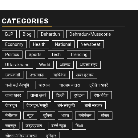
CATEGORIES
BJP
Blog
Dehardun
Dehradun/Mussoorie
Economy
Health
National
Newsbeat
Politics
Sports
Tech
Trending
Uttarakhand
World
अपराध
आपका शहर
उत्तरकाशी
उत्तराखंड
ऋषिकेश
खबर हटकर
चलो चले देवभूमि
चारधाम
चारधाम यात्रा
ट्रेंडिंग खबरें
ताज़ा ख़बर
ताज़ा ख़बरें
दिल्ली
दुर्घटना
देश-विदेश
देहरादून
देहरादून/मसूरी
धर्म-संस्कृति
धामी सरकार
नैनीताल
न्यूज़
पुलिस
भारत
मनोरंजन
मौसम
रुद्रपुर
रुद्रप्रयाग
वर्ल्ड न्यूज़
शिक्षा
सोशल मीडिया वायरल
हरिद्वार