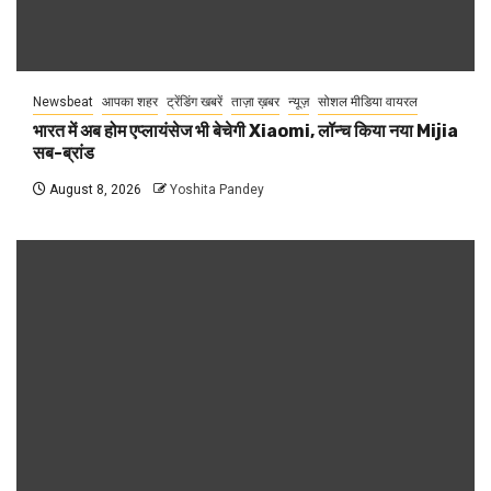
Newsbeat
आपका शहर
ट्रेंडिंग खबरें
ताज़ा ख़बर
न्यूज़
सोशल मीडिया वायरल
भारत में अब होम एप्लायंसेज भी बेचेगी Xiaomi, लॉन्च किया नया Mijia
सब-ब्रांड
August 8, 2026
Yoshita Pandey