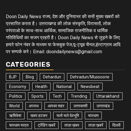
Doon Daily News राज्य, देश और दुनियाभर की सभी मुख्य खबरों को
प्रसारित करता है। उत्तराखण्ड की लोक संस्कृति, विरासतों, लोक
परंपराओ के साथ-साथ आर्थिक, सामाजिक राजनीतिक व धार्मिक
गतिविधियों का सजग प्रहरी है। Doon Daily News से जुड़ने के लिए
हमारे फोन नंबर के माध्यम या फेसबुक पेज,यू-ट्यूब चैनल,इंस्टाग्राम आदि
पर सम्पर्क करे। Email: doondailynews@gmail.com
CATEGORIES
BJP
Blog
Dehardun
Dehradun/Mussoorie
Economy
Health
National
Newsbeat
Politics
Sports
Tech
Trending
Uttarakhand
World
अपराध
आपका शहर
उत्तरकाशी
उत्तराखंड
ऋषिकेश
खबर हटकर
चलो चले देवभूमि
चारधाम
चारधाम यात्रा
ट्रेंडिंग खबरें
ताज़ा ख़बर
ताज़ा ख़बरें
दिल्ली