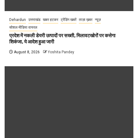
Dehardun
उत्तराखंड
खबर हटकर
ट्रेंडिंग खबरें
ताज़ा ख़बर
न्यूज़
सोशल मीडिया वायरल
प्रदेश में नकली डेयरी उत्पादों पर सख्ती, मिलावटखोरों पर कसेगा
शिकंजा, ये आदेश हुआ जारी
August 8, 2026
Yoshita Pandey