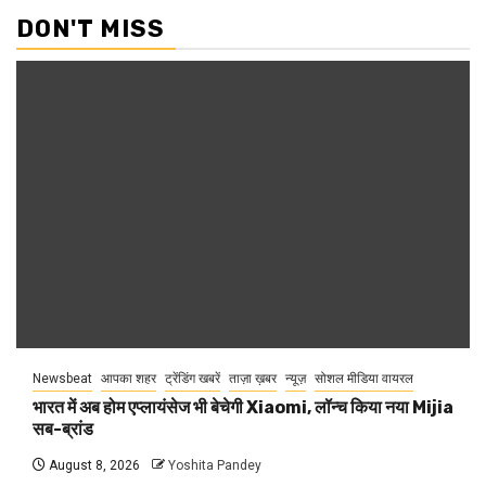
DON'T MISS
Newsbeat
आपका शहर
ट्रेंडिंग खबरें
ताज़ा ख़बर
न्यूज़
सोशल मीडिया वायरल
भारत में अब होम एप्लायंसेज भी बेचेगी Xiaomi, लॉन्च किया नया Mijia
सब-ब्रांड
August 8, 2026
Yoshita Pandey