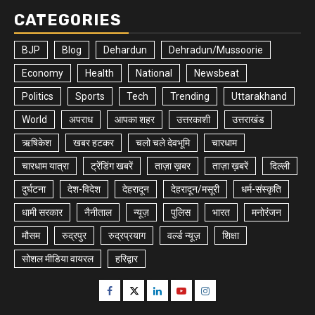
CATEGORIES
BJP
Blog
Dehardun
Dehradun/Mussoorie
Economy
Health
National
Newsbeat
Politics
Sports
Tech
Trending
Uttarakhand
World
अपराध
आपका शहर
उत्तरकाशी
उत्तराखंड
ऋषिकेश
खबर हटकर
चलो चले देवभूमि
चारधाम
चारधाम यात्रा
ट्रेंडिंग खबरें
ताज़ा ख़बर
ताज़ा ख़बरें
दिल्ली
दुर्घटना
देश-विदेश
देहरादून
देहरादून/मसूरी
धर्म-संस्कृति
धामी सरकार
नैनीताल
न्यूज़
पुलिस
भारत
मनोरंजन
मौसम
रुद्रपुर
रुद्रप्रयाग
वर्ल्ड न्यूज़
शिक्षा
सोशल मीडिया वायरल
हरिद्वार
Facebook
Twitter
Linkedin
Youtube
Instagram