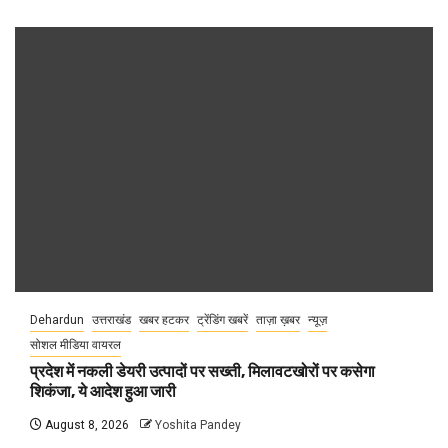
Dehardun
उत्तराखंड
खबर हटकर
ट्रेंडिंग खबरें
ताज़ा ख़बर
न्यूज़
सोशल मीडिया वायरल
प्रदेश में नकली डेयरी उत्पादों पर सख्ती, मिलावटखोरों पर कसेगा
शिकंजा, ये आदेश हुआ जारी
August 8, 2026
Yoshita Pandey