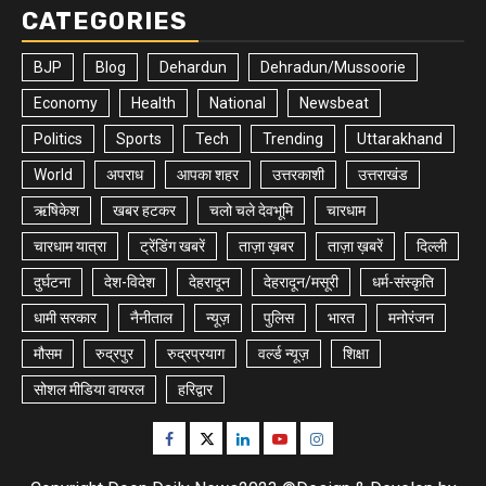
CATEGORIES
BJP
Blog
Dehardun
Dehradun/Mussoorie
Economy
Health
National
Newsbeat
Politics
Sports
Tech
Trending
Uttarakhand
World
अपराध
आपका शहर
उत्तरकाशी
उत्तराखंड
ऋषिकेश
खबर हटकर
चलो चले देवभूमि
चारधाम
चारधाम यात्रा
ट्रेंडिंग खबरें
ताज़ा ख़बर
ताज़ा ख़बरें
दिल्ली
दुर्घटना
देश-विदेश
देहरादून
देहरादून/मसूरी
धर्म-संस्कृति
धामी सरकार
नैनीताल
न्यूज़
पुलिस
भारत
मनोरंजन
मौसम
रुद्रपुर
रुद्रप्रयाग
वर्ल्ड न्यूज़
शिक्षा
सोशल मीडिया वायरल
हरिद्वार
Facebook
Twitter
Linkedin
Youtube
Instagram