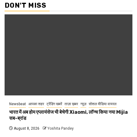
DON'T MISS
Newsbeat
आपका शहर
ट्रेंडिंग खबरें
ताज़ा ख़बर
न्यूज़
सोशल मीडिया वायरल
भारत में अब होम एप्लायंसेज भी बेचेगी Xiaomi, लॉन्च किया नया Mijia
सब-ब्रांड
August 8, 2026
Yoshita Pandey