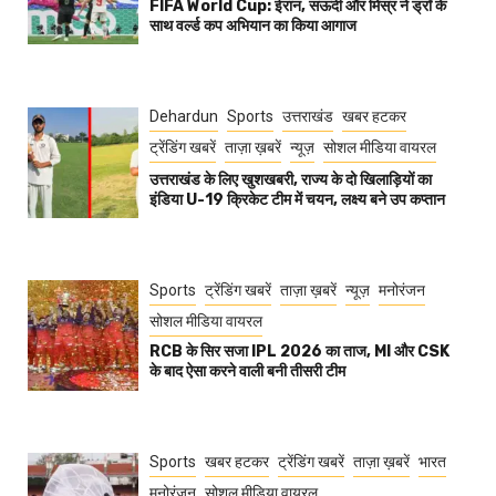
FIFA World Cup: ईरान, सऊदी और मिस्र ने ड्रॉ के
साथ वर्ल्ड कप अभियान का किया आगाज
Dehardun
Sports
उत्तराखंड
खबर हटकर
ट्रेंडिंग खबरें
ताज़ा ख़बरें
न्यूज़
सोशल मीडिया वायरल
उत्तराखंड के लिए खुशखबरी, राज्य के दो खिलाड़ियों का
इंडिया U-19 क्रिकेट टीम में चयन, लक्ष्य बने उप कप्तान
Sports
ट्रेंडिंग खबरें
ताज़ा ख़बरें
न्यूज़
मनोरंजन
सोशल मीडिया वायरल
RCB के सिर सजा IPL 2026 का ताज, MI और CSK
के बाद ऐसा करने वाली बनी तीसरी टीम
Sports
खबर हटकर
ट्रेंडिंग खबरें
ताज़ा ख़बरें
भारत
मनोरंजन
सोशल मीडिया वायरल