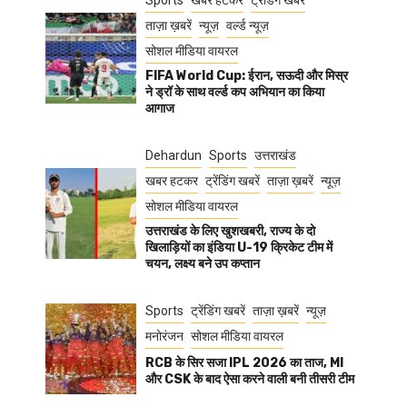
Sports
खबर हटकर
ट्रेंडिंग खबरें
ताज़ा ख़बरें
न्यूज़
वर्ल्ड न्यूज़
सोशल मीडिया वायरल
FIFA World Cup: ईरान, सऊदी और मिस्र
ने ड्रॉ के साथ वर्ल्ड कप अभियान का किया
आगाज
Dehardun
Sports
उत्तराखंड
खबर हटकर
ट्रेंडिंग खबरें
ताज़ा ख़बरें
न्यूज़
सोशल मीडिया वायरल
उत्तराखंड के लिए खुशखबरी, राज्य के दो
खिलाड़ियों का इंडिया U-19 क्रिकेट टीम में
चयन, लक्ष्य बने उप कप्तान
Sports
ट्रेंडिंग खबरें
ताज़ा ख़बरें
न्यूज़
मनोरंजन
सोशल मीडिया वायरल
RCB के सिर सजा IPL 2026 का ताज, MI
और CSK के बाद ऐसा करने वाली बनी तीसरी टीम