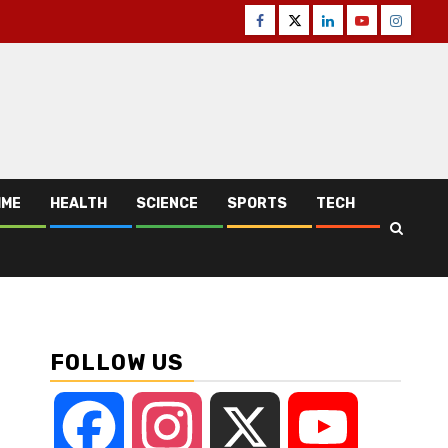
Facebook
Twitter
Linkedin
Youtube
Instagr
IME
HEALTH
SCIENCE
SPORTS
TECH
FOLLOW US
Facebook
Instagram
X
YouTube