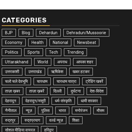
CATEGORIES
BJP
Blog
Dehardun
Dehradun/Mussoorie
Economy
Health
National
Newsbeat
Politics
Sports
Tech
Trending
Uttarakhand
World
अपराध
आपका शहर
उत्तरकाशी
उत्तराखंड
ऋषिकेश
खबर हटकर
चलो चले देवभूमि
चारधाम
चारधाम यात्रा
ट्रेंडिंग खबरें
ताज़ा ख़बर
ताज़ा ख़बरें
दिल्ली
दुर्घटना
देश-विदेश
देहरादून
देहरादून/मसूरी
धर्म-संस्कृति
धामी सरकार
नैनीताल
न्यूज़
पुलिस
भारत
मनोरंजन
मौसम
रुद्रपुर
रुद्रप्रयाग
वर्ल्ड न्यूज़
शिक्षा
सोशल मीडिया वायरल
हरिद्वार