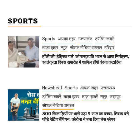
SPORTS
Sports
आपका शहर
उत्तराखंड
ट्रेंडिंग खबरें
ताज़ा ख़बर
न्यूज़
सोशल मीडिया वायरल
हरिद्वार
हॉकी की ‘हैट्रिक गर्ल’ को राष्ट्रपति भवन से आया निमंत्रण,
स्वतंत्रता दिवस समारोह में शामिल होंगी वंदना कटारिया
Newsbeat
Sports
आपका शहर
उत्तराखंड
ट्रेंडिंग खबरें
ताज़ा ख़बर
ताज़ा ख़बरें
न्यूज़
रुद्रपुर
सोशल मीडिया वायरल
300 खिलाड़ियों पर भारी पड़ा 9 साल का बच्चा, शिवाय बने
फीडे रेटिंग चैंपियन, कोरोना ने बना दिया चेस प्लेयर