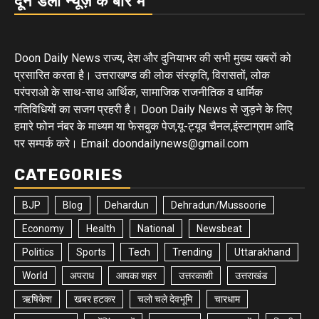
दून डेली न्यूज़ के बारे में
Doon Daily News राज्य, देश और दुनियाभर की सभी मुख्य खबरों को
प्रसारित करता है। उत्तराखण्ड की लोक संस्कृति, विरासतों, लोक
परंपराओ के साथ-साथ आर्थिक, सामाजिक राजनीतिक व धार्मिक
गतिविधियों का सजग प्रहरी है। Doon Daily News से जुड़ने के लिए
हमारे फोन नंबर के माध्यम या फेसबुक पेज,यू-ट्यूब चैनल,इंस्टाग्राम आदि
पर सम्पर्क करे। Email: doondailynews@gmail.com
CATEGORIES
BJP
Blog
Dehardun
Dehradun/Mussoorie
Economy
Health
National
Newsbeat
Politics
Sports
Tech
Trending
Uttarakhand
World
अपराध
आपका शहर
उत्तरकाशी
उत्तराखंड
ऋषिकेश
खबर हटकर
चलो चले देवभूमि
चारधाम