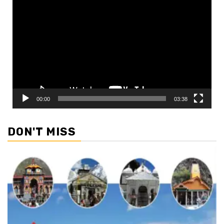
Video
Player
00:00
03:38
DON'T MISS