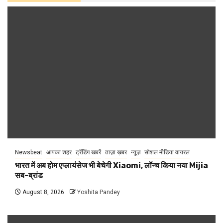
Newsbeat
आपका शहर
ट्रेंडिंग खबरें
ताज़ा ख़बर
न्यूज़
सोशल मीडिया वायरल
भारत में अब होम एप्लायंसेज भी बेचेगी Xiaomi, लॉन्च किया नया Mijia
सब-ब्रांड
August 8, 2026
Yoshita Pandey