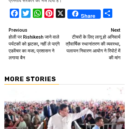
प्रस्ताव सरकार को भेज दिया है।
Facebook
Twitter
WhatsApp
Pinterest
X
Sha
Share
Continue
Previous
Next
होली पर Rishikesh जाने वाले
टीचरों के लिए लागू हो अनिवार्य
Reading
पर्यटकों को झटका, नहीं ले पाएंगे
त्रैवार्षिक स्थानांतरण की व्यवस्था,
एडवेंचर का मजा; प्रशासन ने
पलायन निवारण आयोग ने रिपोर्ट में
लगाया बैन
की मांग
MORE STORIES