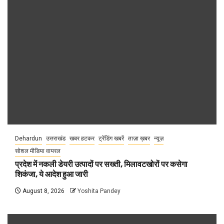
Dehardun
उत्तराखंड
खबर हटकर
ट्रेंडिंग खबरें
ताज़ा ख़बर
न्यूज़
सोशल मीडिया वायरल
प्रदेश में नकली डेयरी उत्पादों पर सख्ती, मिलावटखोरों पर कसेगा
शिकंजा, ये आदेश हुआ जारी
August 8, 2026
Yoshita Pandey