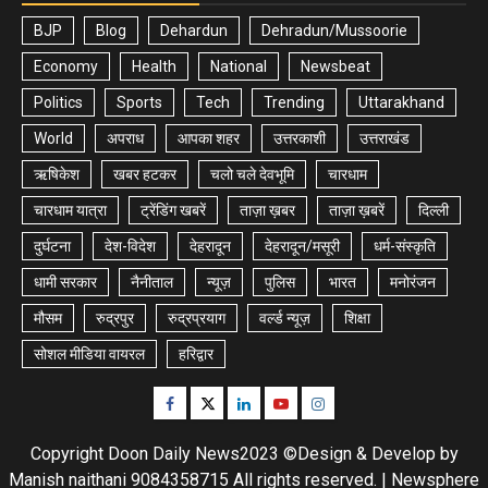
BJP
Blog
Dehardun
Dehradun/Mussoorie
Economy
Health
National
Newsbeat
Politics
Sports
Tech
Trending
Uttarakhand
World
अपराध
आपका शहर
उत्तरकाशी
उत्तराखंड
ऋषिकेश
खबर हटकर
चलो चले देवभूमि
चारधाम
चारधाम यात्रा
ट्रेंडिंग खबरें
ताज़ा ख़बर
ताज़ा ख़बरें
दिल्ली
दुर्घटना
देश-विदेश
देहरादून
देहरादून/मसूरी
धर्म-संस्कृति
धामी सरकार
नैनीताल
न्यूज़
पुलिस
भारत
मनोरंजन
मौसम
रुद्रपुर
रुद्रप्रयाग
वर्ल्ड न्यूज़
शिक्षा
सोशल मीडिया वायरल
हरिद्वार
Facebook
Twitter
Linkedin
Youtube
Instagram
Copyright Doon Daily News2023 ©Design & Develop by
Manish naithani 9084358715 All rights reserved.
|
Newsphere