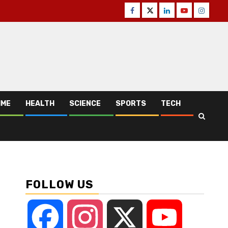
Facebook
Twitter
Linkedin
Youtube
Instagr
IME
HEALTH
SCIENCE
SPORTS
TECH
FOLLOW US
Facebook
Instagram
X
YouTube