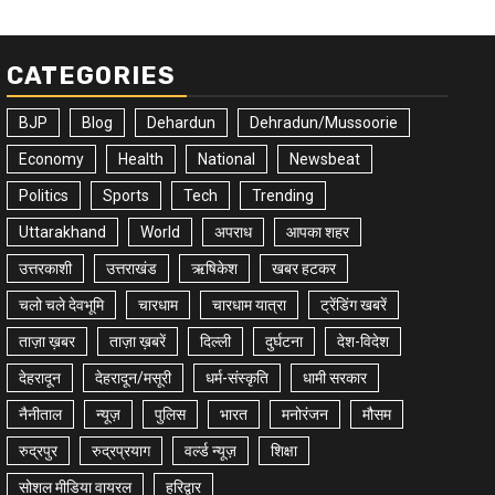
CATEGORIES
BJP
Blog
Dehardun
Dehradun/Mussoorie
Economy
Health
National
Newsbeat
Politics
Sports
Tech
Trending
Uttarakhand
World
अपराध
आपका शहर
उत्तरकाशी
उत्तराखंड
ऋषिकेश
खबर हटकर
चलो चले देवभूमि
चारधाम
चारधाम यात्रा
ट्रेंडिंग खबरें
ताज़ा ख़बर
ताज़ा ख़बरें
दिल्ली
दुर्घटना
देश-विदेश
देहरादून
देहरादून/मसूरी
धर्म-संस्कृति
धामी सरकार
नैनीताल
न्यूज़
पुलिस
भारत
मनोरंजन
मौसम
रुद्रपुर
रुद्रप्रयाग
वर्ल्ड न्यूज़
शिक्षा
सोशल मीडिया वायरल
हरिद्वार