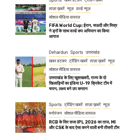
Sports
खबर हटकर
ट्रेंडिंग खबरें
ताज़ा ख़बरें
न्यूज़
वर्ल्ड न्यूज़
सोशल मीडिया वायरल
FIFA World Cup: ईरान, सऊदी और मिस्र
ने ड्रॉ के साथ वर्ल्ड कप अभियान का किया
आगाज
Dehardun
Sports
उत्तराखंड
खबर हटकर
ट्रेंडिंग खबरें
ताज़ा ख़बरें
न्यूज़
सोशल मीडिया वायरल
उत्तराखंड के लिए खुशखबरी, राज्य के दो
खिलाड़ियों का इंडिया U-19 क्रिकेट टीम में
चयन, लक्ष्य बने उप कप्तान
Sports
ट्रेंडिंग खबरें
ताज़ा ख़बरें
न्यूज़
मनोरंजन
सोशल मीडिया वायरल
RCB के सिर सजा IPL 2026 का ताज, MI
और CSK के बाद ऐसा करने वाली बनी तीसरी टीम