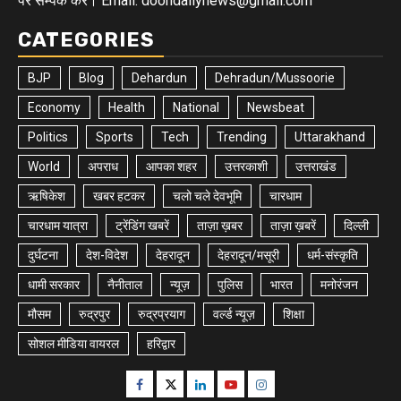
पर सम्पर्क करे। Email: doondailynews@gmail.com
CATEGORIES
BJP
Blog
Dehardun
Dehradun/Mussoorie
Economy
Health
National
Newsbeat
Politics
Sports
Tech
Trending
Uttarakhand
World
अपराध
आपका शहर
उत्तरकाशी
उत्तराखंड
ऋषिकेश
खबर हटकर
चलो चले देवभूमि
चारधाम
चारधाम यात्रा
ट्रेंडिंग खबरें
ताज़ा ख़बर
ताज़ा ख़बरें
दिल्ली
दुर्घटना
देश-विदेश
देहरादून
देहरादून/मसूरी
धर्म-संस्कृति
धामी सरकार
नैनीताल
न्यूज़
पुलिस
भारत
मनोरंजन
मौसम
रुद्रपुर
रुद्रप्रयाग
वर्ल्ड न्यूज़
शिक्षा
सोशल मीडिया वायरल
हरिद्वार
Facebook
Twitter
Linkedin
Youtube
Instagram