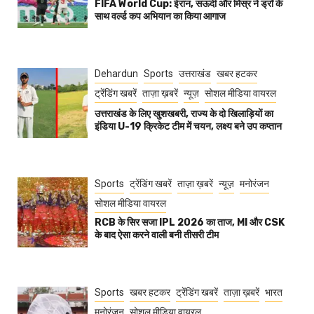
FIFA World Cup: ईरान, सऊदी और मिस्र ने ड्रॉ के
साथ वर्ल्ड कप अभियान का किया आगाज
Dehardun
Sports
उत्तराखंड
खबर हटकर
ट्रेंडिंग खबरें
ताज़ा ख़बरें
न्यूज़
सोशल मीडिया वायरल
उत्तराखंड के लिए खुशखबरी, राज्य के दो खिलाड़ियों का
इंडिया U-19 क्रिकेट टीम में चयन, लक्ष्य बने उप कप्तान
Sports
ट्रेंडिंग खबरें
ताज़ा ख़बरें
न्यूज़
मनोरंजन
सोशल मीडिया वायरल
RCB के सिर सजा IPL 2026 का ताज, MI और CSK
के बाद ऐसा करने वाली बनी तीसरी टीम
Sports
खबर हटकर
ट्रेंडिंग खबरें
ताज़ा ख़बरें
भारत
मनोरंजन
सोशल मीडिया वायरल