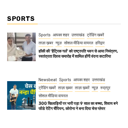
SPORTS
Sports
आपका शहर
उत्तराखंड
ट्रेंडिंग खबरें
ताज़ा ख़बर
न्यूज़
सोशल मीडिया वायरल
हरिद्वार
हॉकी की ‘हैट्रिक गर्ल’ को राष्ट्रपति भवन से आया निमंत्रण,
स्वतंत्रता दिवस समारोह में शामिल होंगी वंदना कटारिया
Newsbeat
Sports
आपका शहर
उत्तराखंड
ट्रेंडिंग खबरें
ताज़ा ख़बर
ताज़ा ख़बरें
न्यूज़
रुद्रपुर
सोशल मीडिया वायरल
300 खिलाड़ियों पर भारी पड़ा 9 साल का बच्चा, शिवाय बने
फीडे रेटिंग चैंपियन, कोरोना ने बना दिया चेस प्लेयर