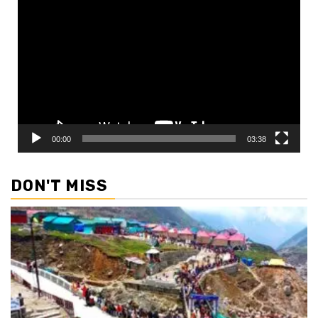
Video
Player
00:00
03:38
DON'T MISS