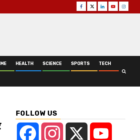
Facebook
Twitter
Linkedin
Youtube
Instagr
IME
HEALTH
SCIENCE
SPORTS
TECH
FOLLOW US
र
Facebook
Instagram
X
YouTube