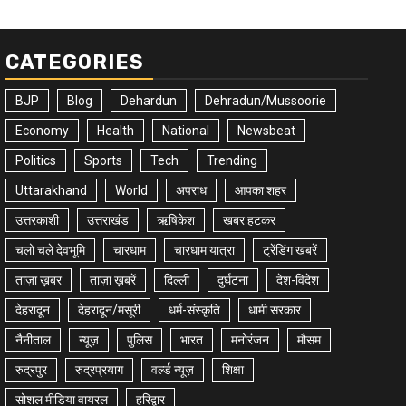
CATEGORIES
BJP
Blog
Dehardun
Dehradun/Mussoorie
Economy
Health
National
Newsbeat
Politics
Sports
Tech
Trending
Uttarakhand
World
अपराध
आपका शहर
उत्तरकाशी
उत्तराखंड
ऋषिकेश
खबर हटकर
चलो चले देवभूमि
चारधाम
चारधाम यात्रा
ट्रेंडिंग खबरें
ताज़ा ख़बर
ताज़ा ख़बरें
दिल्ली
दुर्घटना
देश-विदेश
देहरादून
देहरादून/मसूरी
धर्म-संस्कृति
धामी सरकार
नैनीताल
न्यूज़
पुलिस
भारत
मनोरंजन
मौसम
रुद्रपुर
रुद्रप्रयाग
वर्ल्ड न्यूज़
शिक्षा
सोशल मीडिया वायरल
हरिद्वार