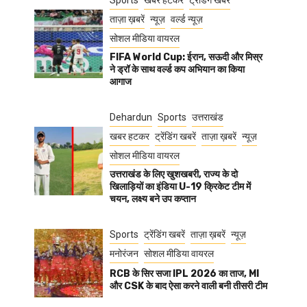
Sports
खबर हटकर
ट्रेंडिंग खबरें
ताज़ा ख़बरें
न्यूज़
वर्ल्ड न्यूज़
सोशल मीडिया वायरल
FIFA World Cup: ईरान, सऊदी और मिस्र
ने ड्रॉ के साथ वर्ल्ड कप अभियान का किया
आगाज
Dehardun
Sports
उत्तराखंड
खबर हटकर
ट्रेंडिंग खबरें
ताज़ा ख़बरें
न्यूज़
सोशल मीडिया वायरल
उत्तराखंड के लिए खुशखबरी, राज्य के दो
खिलाड़ियों का इंडिया U-19 क्रिकेट टीम में
चयन, लक्ष्य बने उप कप्तान
Sports
ट्रेंडिंग खबरें
ताज़ा ख़बरें
न्यूज़
मनोरंजन
सोशल मीडिया वायरल
RCB के सिर सजा IPL 2026 का ताज, MI
और CSK के बाद ऐसा करने वाली बनी तीसरी टीम