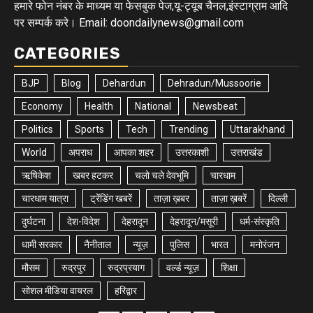
हमारे फोन नंबर के माध्यम या फेसबुक पेज,यू-ट्यूब चैनल,इंस्टाग्राम आदि
पर सम्पर्क करे। Email: doondailynews@gmail.com
CATEGORIES
BJP
Blog
Dehardun
Dehradun/Mussoorie
Economy
Health
National
Newsbeat
Politics
Sports
Tech
Trending
Uttarakhand
World
अपराध
आपका शहर
उत्तरकाशी
उत्तराखंड
ऋषिकेश
खबर हटकर
चलो चले देवभूमि
चारधाम
चारधाम यात्रा
ट्रेंडिंग खबरें
ताज़ा ख़बर
ताज़ा ख़बरें
दिल्ली
दुर्घटना
देश-विदेश
देहरादून
देहरादून/मसूरी
धर्म-संस्कृति
धामी सरकार
नैनीताल
न्यूज़
पुलिस
भारत
मनोरंजन
मौसम
रुद्रपुर
रुद्रप्रयाग
वर्ल्ड न्यूज़
शिक्षा
सोशल मीडिया वायरल
हरिद्वार