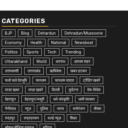
CATEGORIES
BJP
Blog
Dehardun
Dehradun/Mussoorie
Economy
Health
National
Newsbeat
Politics
Sports
Tech
Trending
Uttarakhand
World
अपराध
आपका शहर
उत्तरकाशी
उत्तराखंड
ऋषिकेश
खबर हटकर
चलो चले देवभूमि
चारधाम
चारधाम यात्रा
ट्रेंडिंग खबरें
ताज़ा ख़बर
ताज़ा ख़बरें
दिल्ली
दुर्घटना
देश-विदेश
देहरादून
देहरादून/मसूरी
धर्म-संस्कृति
धामी सरकार
नैनीताल
न्यूज़
पुलिस
भारत
मनोरंजन
मौसम
रुद्रपुर
रुद्रप्रयाग
वर्ल्ड न्यूज़
शिक्षा
सोशल मीडिया वायरल
हरिद्वार