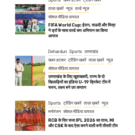
Sports
खबर हटकर
ट्रेंडिंग खबरें
ताज़ा ख़बरें
न्यूज़
वर्ल्ड न्यूज़
सोशल मीडिया वायरल
FIFA World Cup: ईरान, सऊदी और मिस्र
ने ड्रॉ के साथ वर्ल्ड कप अभियान का किया
आगाज
Dehardun
Sports
उत्तराखंड
खबर हटकर
ट्रेंडिंग खबरें
ताज़ा ख़बरें
न्यूज़
सोशल मीडिया वायरल
उत्तराखंड के लिए खुशखबरी, राज्य के दो
खिलाड़ियों का इंडिया U-19 क्रिकेट टीम में
चयन, लक्ष्य बने उप कप्तान
Sports
ट्रेंडिंग खबरें
ताज़ा ख़बरें
न्यूज़
मनोरंजन
सोशल मीडिया वायरल
RCB के सिर सजा IPL 2026 का ताज, MI
और CSK के बाद ऐसा करने वाली बनी तीसरी टीम