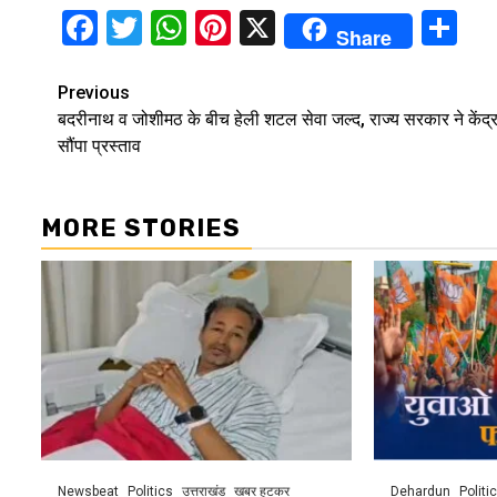
Facebook
Twitter
WhatsApp
Pinterest
X
Sh
Share
Continue
Previous
बदरीनाथ व जोशीमठ के बीच हेली शटल सेवा जल्द, राज्य सरकार ने केंद्
Reading
सौंपा प्रस्ताव
MORE STORIES
Newsbeat
Politics
उत्तराखंड
खबर हटकर
Dehardun
Politi