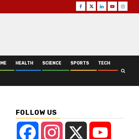
Facebook
Twitter
Linkedin
Youtube
Instagr
IME
HEALTH
SCIENCE
SPORTS
TECH
FOLLOW US
Facebook
Instagram
X
YouTube