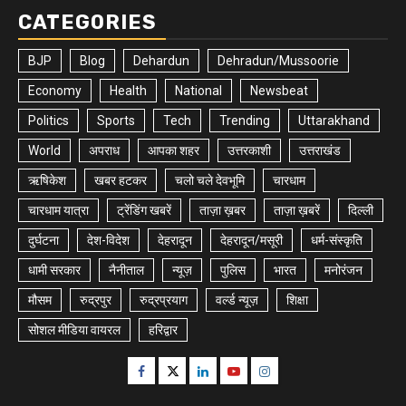
CATEGORIES
BJP
Blog
Dehardun
Dehradun/Mussoorie
Economy
Health
National
Newsbeat
Politics
Sports
Tech
Trending
Uttarakhand
World
अपराध
आपका शहर
उत्तरकाशी
उत्तराखंड
ऋषिकेश
खबर हटकर
चलो चले देवभूमि
चारधाम
चारधाम यात्रा
ट्रेंडिंग खबरें
ताज़ा ख़बर
ताज़ा ख़बरें
दिल्ली
दुर्घटना
देश-विदेश
देहरादून
देहरादून/मसूरी
धर्म-संस्कृति
धामी सरकार
नैनीताल
न्यूज़
पुलिस
भारत
मनोरंजन
मौसम
रुद्रपुर
रुद्रप्रयाग
वर्ल्ड न्यूज़
शिक्षा
सोशल मीडिया वायरल
हरिद्वार
Facebook
Twitter
Linkedin
Youtube
Instagram