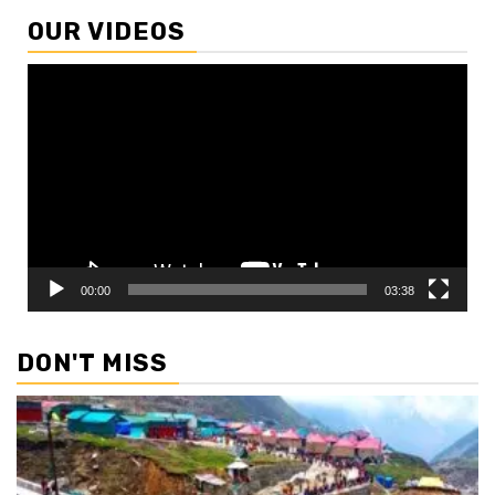
OUR VIDEOS
Video
Player
00:00
03:38
DON'T MISS