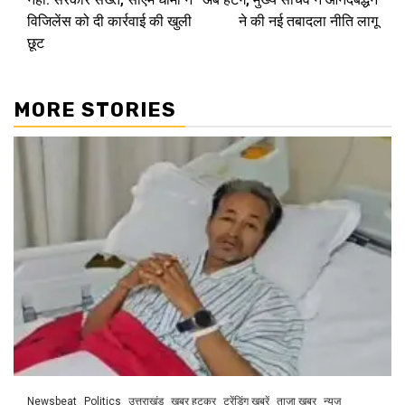
विजिलेंस को दी कार्रवाई की खुली
ने की नई तबादला नीति लागू
छूट
MORE STORIES
Newsbeat
Politics
उत्तराखंड
खबर हटकर
ट्रेंडिंग खबरें
ताज़ा ख़बर
न्यूज़