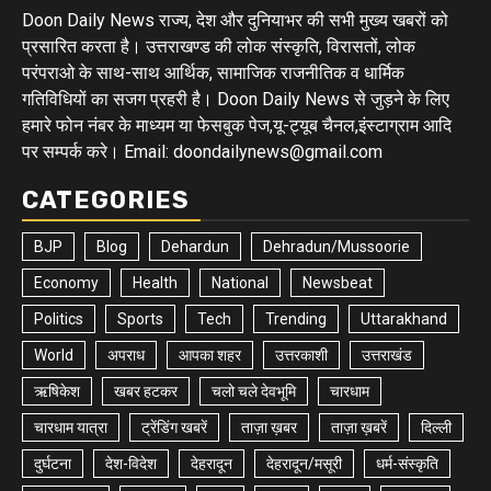
Doon Daily News राज्य, देश और दुनियाभर की सभी मुख्य खबरों को
प्रसारित करता है। उत्तराखण्ड की लोक संस्कृति, विरासतों, लोक
परंपराओ के साथ-साथ आर्थिक, सामाजिक राजनीतिक व धार्मिक
गतिविधियों का सजग प्रहरी है। Doon Daily News से जुड़ने के लिए
हमारे फोन नंबर के माध्यम या फेसबुक पेज,यू-ट्यूब चैनल,इंस्टाग्राम आदि
पर सम्पर्क करे। Email: doondailynews@gmail.com
CATEGORIES
BJP
Blog
Dehardun
Dehradun/Mussoorie
Economy
Health
National
Newsbeat
Politics
Sports
Tech
Trending
Uttarakhand
World
अपराध
आपका शहर
उत्तरकाशी
उत्तराखंड
ऋषिकेश
खबर हटकर
चलो चले देवभूमि
चारधाम
चारधाम यात्रा
ट्रेंडिंग खबरें
ताज़ा ख़बर
ताज़ा ख़बरें
दिल्ली
दुर्घटना
देश-विदेश
देहरादून
देहरादून/मसूरी
धर्म-संस्कृति