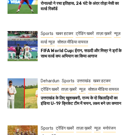
रोनाल्डो ने रचा इतिहास, 24 घंटे के अंदर तोड़ा मेसी का
वर्ल्ड रिकॉर्ड
Sports
खबर हटकर
ट्रेंडिंग खबरें
ताज़ा ख़बरें
न्यूज़
वर्ल्ड न्यूज़
सोशल मीडिया वायरल
FIFA World Cup: ईरान, सऊदी और मिस्र ने ड्रॉ के
साथ वर्ल्ड कप अभियान का किया आगाज
Dehardun
Sports
उत्तराखंड
खबर हटकर
ट्रेंडिंग खबरें
ताज़ा ख़बरें
न्यूज़
सोशल मीडिया वायरल
उत्तराखंड के लिए खुशखबरी, राज्य के दो खिलाड़ियों का
इंडिया U-19 क्रिकेट टीम में चयन, लक्ष्य बने उप कप्तान
Sports
ट्रेंडिंग खबरें
ताज़ा ख़बरें
न्यूज़
मनोरंजन