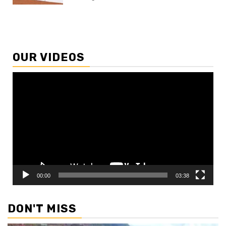
OUR VIDEOS
Video
Player
00:00
03:38
DON'T MISS