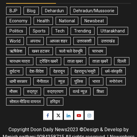
BJP
Blog
Dehardun
Dehradun/Mussoorie
Economy
Health
National
Newsbeat
Politics
Sports
Tech
Trending
Uttarakhand
World
अपराध
आपका शहर
उत्तरकाशी
उत्तराखंड
ऋषिकेश
खबर हटकर
चलो चले देवभूमि
चारधाम
चारधाम यात्रा
ट्रेंडिंग खबरें
ताज़ा ख़बर
ताज़ा ख़बरें
दिल्ली
दुर्घटना
देश-विदेश
देहरादून
देहरादून/मसूरी
धर्म-संस्कृति
धामी सरकार
नैनीताल
न्यूज़
पुलिस
भारत
मनोरंजन
मौसम
रुद्रपुर
रुद्रप्रयाग
वर्ल्ड न्यूज़
शिक्षा
सोशल मीडिया वायरल
हरिद्वार
Facebook
Twitter
Linkedin
Youtube
Instagram
Copyright Doon Daily News2023 ©Design & Develop by
Manish naithani 9084358715 All rights reserved.
|
Newsphere