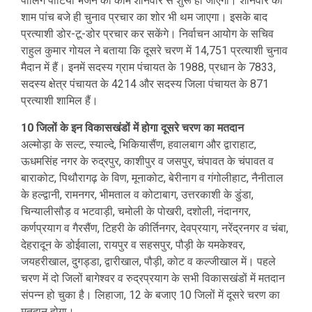
पोलिंग पार्टियां भेजने का काम शनिवार से शुरू हो जाएगा। शनिवार की
शाम पांच बजे ही चुनाव प्रचार का शोर भी थम जाएगा। इसके बाद
प्रत्याशी डोर-टू-डोर प्रचार कर सकेंगे। निर्वाचन आयोग के सचिव
राहुल कुमार गोयल ने बताया कि दूसरे चरण में 14,751 प्रत्याशी चुनाव
मैदान में हैं। इनमें सदस्य ग्राम पंचायत के 1988, प्रधान के 7833,
सदस्य क्षेत्र पंचायत के 4214 और सदस्य जिला पंचायत के 871
प्रत्याशी शामिल हैं।
10 जिलों के इन विकासखंडों में होगा दूसरे चरण का मतदान
अल्मोड़ा के सल्ट, स्याल्दे, भिकियासैंण, हवालबाग और द्वाराहाट,
ऊधमसिंह नगर के रुद्रपुर, काशीपुर व जसपुर, चंपावत के चंपावत व
बाराकोट, पिथौरागढ़ के विण, मूनाकोट, बेरीनाग व गंगोलीहाट, नैनीताल
के हल्द्वानी, रामनगर, भीमताल व कोटाबाग, उत्तरकाशी के डुंडा,
चिन्यालीसौड़ व भटवाड़ी, चमोली के पोखरी, दशोली, नंदानगर,
कर्णप्रयाग व गैरसैंण, टिहरी के कीर्तिनगर, देवप्रयाग, नरेंद्रनगर व चंबा,
देहरादून के डोईवाला, रायपुर व सहसपुर, पौड़ी के यमकेश्वर,
जयहरीखाल, दुगड्डा, द्वारीखाल, पौड़ी, कोट व कल्जीखाल में। पहले
चरण में दो जिलों बागेश्वर व रुद्रप्रयाग के सभी विकासखंडों में मतदान
संपन्न हो चुका है। लिहाजा, 12 के बजाए 10 जिलों में दूसरे चरण का
मतदान होगा।