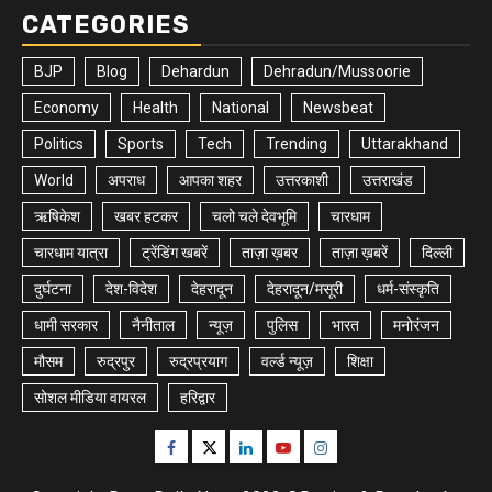
CATEGORIES
BJP
Blog
Dehardun
Dehradun/Mussoorie
Economy
Health
National
Newsbeat
Politics
Sports
Tech
Trending
Uttarakhand
World
अपराध
आपका शहर
उत्तरकाशी
उत्तराखंड
ऋषिकेश
खबर हटकर
चलो चले देवभूमि
चारधाम
चारधाम यात्रा
ट्रेंडिंग खबरें
ताज़ा ख़बर
ताज़ा ख़बरें
दिल्ली
दुर्घटना
देश-विदेश
देहरादून
देहरादून/मसूरी
धर्म-संस्कृति
धामी सरकार
नैनीताल
न्यूज़
पुलिस
भारत
मनोरंजन
मौसम
रुद्रपुर
रुद्रप्रयाग
वर्ल्ड न्यूज़
शिक्षा
सोशल मीडिया वायरल
हरिद्वार
Facebook
Twitter
Linkedin
Youtube
Instagram