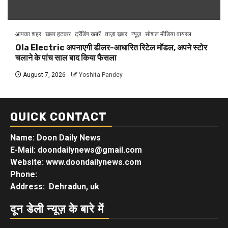
आपका शहर
खबर हटकर
ट्रेंडिंग खबरें
ताज़ा ख़बर
न्यूज़
सोशल मीडिया वायरल
Ola Electric अपनाएगी डीलर-आधारित रिटेल मॉडल, अपने स्टोर
चलाने के पांच साल बाद किया फैसला
August 7, 2026
Yoshita Pandey
QUICK CONTACT
Name: Doon Daily News
E-Mail: doondailynews@gmail.com
Website: www.doondailynews.com
Phone:
Address: Dehradun, uk
दून डेली न्यूज़ के बारे में