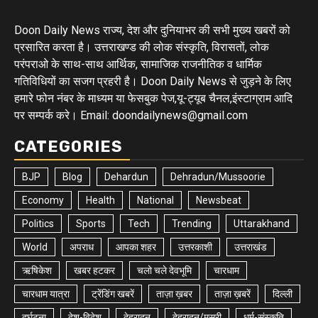
Doon Daily News राज्य, देश और दुनियाभर की सभी मुख्य खबरों को
प्रसारित करता है। उत्तराखण्ड की लोक संस्कृति, विरासतों, लोक
परंपराओ के साथ-साथ आर्थिक, सामाजिक राजनीतिक व धार्मिक
गतिविधियों का सजग प्रहरी है। Doon Daily News से जुड़ने के लिए
हमारे फोन नंबर के माध्यम या फेसबुक पेज,यू-ट्यूब चैनल,इंस्टाग्राम आदि
पर सम्पर्क करे। Email: doondailynews@gmail.com
CATEGORIES
BJP
Blog
Dehardun
Dehradun/Mussoorie
Economy
Health
National
Newsbeat
Politics
Sports
Tech
Trending
Uttarakhand
World
अपराध
आपका शहर
उत्तरकाशी
उत्तराखंड
ऋषिकेश
खबर हटकर
चलो चले देवभूमि
चारधाम
चारधाम यात्रा
ट्रेंडिंग खबरें
ताज़ा ख़बर
ताज़ा ख़बरें
दिल्ली
दुर्घटना
देश-विदेश
देहरादून
देहरादून/मसूरी
धर्म-संस्कृति