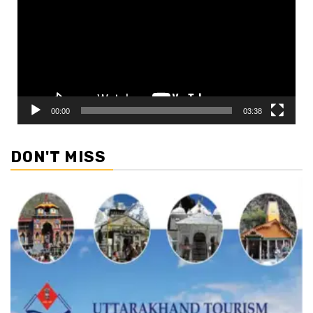
00:00
03:38
DON'T MISS