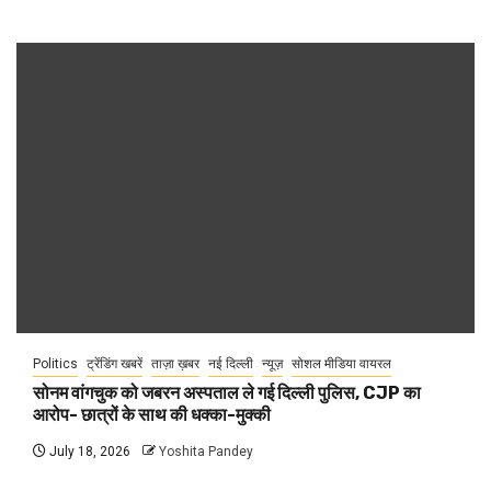
Politics
ट्रेंडिंग खबरें
ताज़ा ख़बर
नई दिल्ली
न्यूज़
सोशल मीडिया वायरल
सोनम वांगचुक को जबरन अस्पताल ले गई दिल्ली पुलिस, CJP का
आरोप- छात्रों के साथ की धक्का-मुक्की
July 18, 2026
Yoshita Pandey