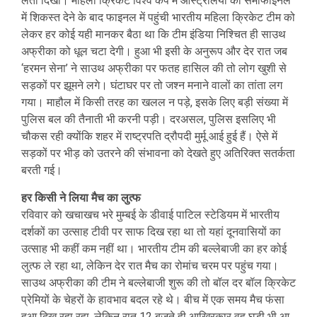
लेता दिखा। महिला क्रिकेट विश्व कप में आस्ट्रेलिया को सेमीफाइनल
में शिकस्त देने के बाद फाइनल में पहुंची भारतीय महिला क्रिकेट टीम को
लेकर हर कोई यही मानकर बैठा था कि टीम इंडिया निश्चित ही साउथ
अफ्रीका को धूल चटा देगी। हुआ भी इसी के अनुरूप और देर रात जब
‘हरमन सेना’ ने साउथ अफ्रीका पर फतह हासिल की तो लोग खुशी से
सड़कों पर झूमने लगे। घंटाघर पर तो जश्न मनाने वालों का तांता लग
गया। माहौल में किसी तरह का खलल न पड़े, इसके लिए बड़ी संख्या में
पुलिस बल की तैनाती भी करनी पड़ी। दरअसल, पुलिस इसलिए भी
चौकस रही क्योंकि शहर में राष्ट्रपति द्रौपदी मुर्मू आई हुई हैं। ऐसे में
सड़कों पर भीड़ को उतरने की संभावना को देखते हुए अतिरिक्त सतर्कता
बरती गई।
हर किसी ने लिया मैच का लुत्फ
रविवार को खचाखच भरे मुम्बई के डीवाई पाटिल स्टेडियम में भारतीय
दर्शकों का उत्साह टीवी पर साफ दिख रहा था तो यहां दूनवासियों का
उत्साह भी कहीं कम नहीं था। भारतीय टीम की बल्लेबाजी का हर कोई
लुत्फ ले रहा था, लेकिन देर रात मैच का रोमांच चरम पर पहुंच गया।
साउथ अफ्रीका की टीम ने बल्लेबाजी शुरू की तो बॉल दर बॉल क्रिकेट
प्रेमियों के चेहरों के हावभाव बदल रहे थे। बीच में एक समय मैच फंसा
हुआ दिख रहा रहा, लेकिन रात 12 बजते ही आखिरकार वह घड़ी भी आ