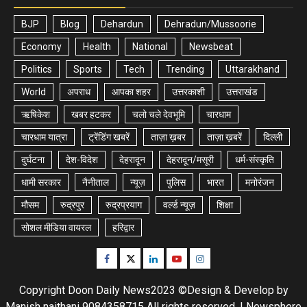
BJP
Blog
Dehardun
Dehradun/Mussoorie
Economy
Health
National
Newsbeat
Politics
Sports
Tech
Trending
Uttarakhand
World
अपराध
आपका शहर
उत्तरकाशी
उत्तराखंड
ऋषिकेश
खबर हटकर
चलो चले देवभूमि
चारधाम
चारधाम यात्रा
ट्रेंडिंग खबरें
ताज़ा ख़बर
ताज़ा ख़बरें
दिल्ली
दुर्घटना
देश-विदेश
देहरादून
देहरादून/मसूरी
धर्म-संस्कृति
धामी सरकार
नैनीताल
न्यूज़
पुलिस
भारत
मनोरंजन
मौसम
रुद्रपुर
रुद्रप्रयाग
वर्ल्ड न्यूज़
शिक्षा
सोशल मीडिया वायरल
हरिद्वार
Facebook
Twitter
Linkedin
Youtube
Instagram
Copyright Doon Daily News2023 ©Design & Develop by
Manish naithani 9084358715 All rights reserved.
|
Newsphere