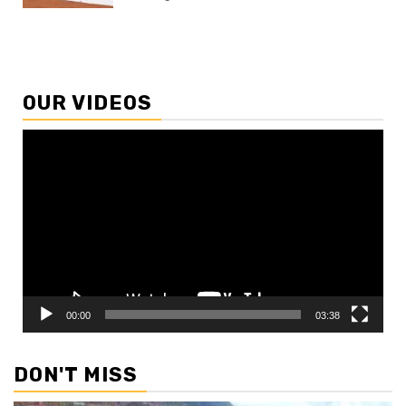
OUR VIDEOS
Video
Player
00:00
03:38
DON'T MISS