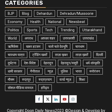
CATEGORIES
BJP
Blog
Dehardun
Dehradun/Mussoorie
Economy
Health
National
Newsbeat
Politics
Sports
Tech
Trending
Uttarakhand
World
अपराध
आपका शहर
उत्तरकाशी
उत्तराखंड
ऋषिकेश
खबर हटकर
चलो चले देवभूमि
चारधाम
चारधाम यात्रा
ट्रेंडिंग खबरें
ताज़ा ख़बर
ताज़ा ख़बरें
दिल्ली
दुर्घटना
देश-विदेश
देहरादून
देहरादून/मसूरी
धर्म-संस्कृति
धामी सरकार
नैनीताल
न्यूज़
पुलिस
भारत
मनोरंजन
मौसम
रुद्रपुर
रुद्रप्रयाग
वर्ल्ड न्यूज़
शिक्षा
सोशल मीडिया वायरल
हरिद्वार
Facebook
Twitter
Linkedin
Youtube
Instagram
Copyright Doon Daily News2023 ©Design & Develop by