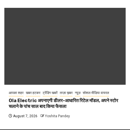
आपका शहर
खबर हटकर
ट्रेंडिंग खबरें
ताज़ा ख़बर
न्यूज़
सोशल मीडिया वायरल
Ola Electric अपनाएगी डीलर-आधारित रिटेल मॉडल, अपने स्टोर
चलाने के पांच साल बाद किया फैसला
August 7, 2026
Yoshita Pandey