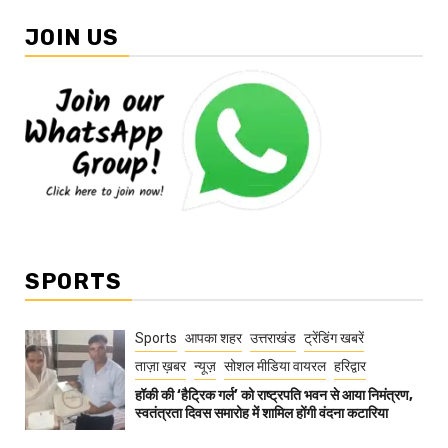
JOIN US
SPORTS
Sports
आपका शहर
उत्तराखंड
ट्रेंडिंग खबरें
ताज़ा ख़बर
न्यूज़
सोशल मीडिया वायरल
हरिद्वार
हॉकी की ‘हैट्रिक गर्ल’ को राष्ट्रपति भवन से आया निमंत्रण,
स्वतंत्रता दिवस समारोह में शामिल होंगी वंदना कटारिया