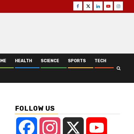
Facebook
Twitter
Linkedin
Youtube
Instagr
IME
HEALTH
SCIENCE
SPORTS
TECH
FOLLOW US
Facebook
Instagram
X
YouTube