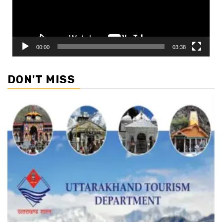
00:00
03:38
DON'T MISS