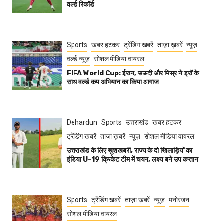
वर्ल्ड रिकॉर्ड
Sports
खबर हटकर
ट्रेंडिंग खबरें
ताज़ा ख़बरें
न्यूज़
वर्ल्ड न्यूज़
सोशल मीडिया वायरल
FIFA World Cup: ईरान, सऊदी और मिस्र ने ड्रॉ के
साथ वर्ल्ड कप अभियान का किया आगाज
Dehardun
Sports
उत्तराखंड
खबर हटकर
ट्रेंडिंग खबरें
ताज़ा ख़बरें
न्यूज़
सोशल मीडिया वायरल
उत्तराखंड के लिए खुशखबरी, राज्य के दो खिलाड़ियों का
इंडिया U-19 क्रिकेट टीम में चयन, लक्ष्य बने उप कप्तान
Sports
ट्रेंडिंग खबरें
ताज़ा ख़बरें
न्यूज़
मनोरंजन
सोशल मीडिया वायरल