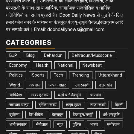
प्रसारित करता है। उत्तराखण्ड की लोक संस्कृति, विरासतों, लोक
परंपराओ के साथ-साथ आर्थिक, सामाजिक राजनीतिक व धार्मिक
गतिविधियों का सजग प्रहरी है। Doon Daily News से जुड़ने के लिए
हमारे फोन नंबर के माध्यम या फेसबुक पेज,यू-ट्यूब चैनल,इंस्टाग्राम आदि
पर सम्पर्क करे। Email: doondailynews@gmail.com
CATEGORIES
BJP
Blog
Dehardun
Dehradun/Mussoorie
Economy
Health
National
Newsbeat
Politics
Sports
Tech
Trending
Uttarakhand
World
अपराध
आपका शहर
उत्तरकाशी
उत्तराखंड
ऋषिकेश
खबर हटकर
चलो चले देवभूमि
चारधाम
चारधाम यात्रा
ट्रेंडिंग खबरें
ताज़ा ख़बर
ताज़ा ख़बरें
दिल्ली
दुर्घटना
देश-विदेश
देहरादून
देहरादून/मसूरी
धर्म-संस्कृति
धामी सरकार
नैनीताल
न्यूज़
पुलिस
भारत
मनोरंजन