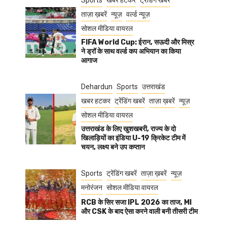
Sports
खबर हटकर
ट्रेंडिंग खबरें
ताज़ा ख़बरें
न्यूज़
वर्ल्ड न्यूज़
सोशल मीडिया वायरल
FIFA World Cup: ईरान, सऊदी और मिस्र
ने ड्रॉ के साथ वर्ल्ड कप अभियान का किया
आगाज
Dehardun
Sports
उत्तराखंड
खबर हटकर
ट्रेंडिंग खबरें
ताज़ा ख़बरें
न्यूज़
सोशल मीडिया वायरल
उत्तराखंड के लिए खुशखबरी, राज्य के दो
खिलाड़ियों का इंडिया U-19 क्रिकेट टीम में
चयन, लक्ष्य बने उप कप्तान
Sports
ट्रेंडिंग खबरें
ताज़ा ख़बरें
न्यूज़
मनोरंजन
सोशल मीडिया वायरल
RCB के सिर सजा IPL 2026 का ताज, MI
और CSK के बाद ऐसा करने वाली बनी तीसरी टीम