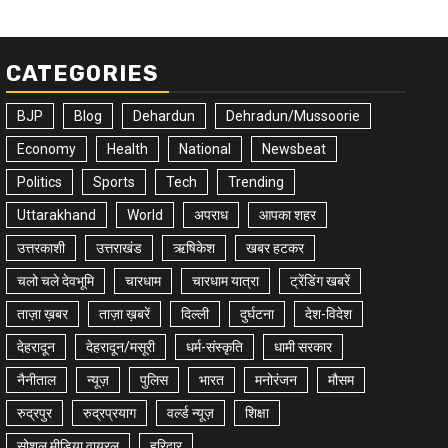
CATEGORIES
BJP
Blog
Dehardun
Dehradun/Mussoorie
Economy
Health
National
Newsbeat
Politics
Sports
Tech
Trending
Uttarakhand
World
अपराध
आपका शहर
उत्तरकाशी
उत्तराखंड
ऋषिकेश
खबर हटकर
चलो चले देवभूमि
चारधाम
चारधाम यात्रा
ट्रेंडिंग खबरें
ताज़ा ख़बर
ताज़ा ख़बरें
दिल्ली
दुर्घटना
देश-विदेश
देहरादून
देहरादून/मसूरी
धर्म-संस्कृति
धामी सरकार
नैनीताल
न्यूज़
पुलिस
भारत
मनोरंजन
मौसम
रुद्रपुर
रुद्रप्रयाग
वर्ल्ड न्यूज़
शिक्षा
सोशल मीडिया वायरल
हरिद्वार