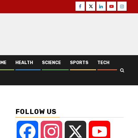
Facebook
Twitter
Linkedin
Youtube
Instagr
IME
HEALTH
SCIENCE
SPORTS
TECH
FOLLOW US
Facebook
Instagram
X
YouTube