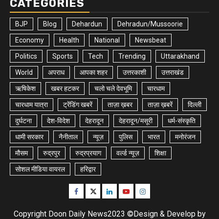
CATEGORIES
BJP
Blog
Dehardun
Dehradun/Mussoorie
Economy
Health
National
Newsbeat
Politics
Sports
Tech
Trending
Uttarakhand
World
अपराध
आपका शहर
उत्तरकाशी
उत्तराखंड
ऋषिकेश
खबर हटकर
चलो चले देवभूमि
चारधाम
चारधाम यात्रा
ट्रेंडिंग खबरें
ताज़ा ख़बर
ताज़ा ख़बरें
दिल्ली
दुर्घटना
देश-विदेश
देहरादून
देहरादून/मसूरी
धर्म-संस्कृति
धामी सरकार
नैनीताल
न्यूज़
पुलिस
भारत
मनोरंजन
मौसम
रुद्रपुर
रुद्रप्रयाग
वर्ल्ड न्यूज़
शिक्षा
सोशल मीडिया वायरल
हरिद्वार
Facebook
Twitter
Linkedin
Youtube
Instagram
Copyright Doon Daily News2023 ©Design & Develop by