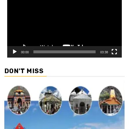
Player
00:00
03:38
DON'T MISS