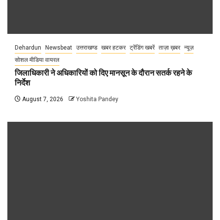
Dehardun
Newsbeat
उत्तराखण्ड
खबर हटकर
ट्रेंडिंग खबरें
ताज़ा ख़बर
न्यूज़
सोशल मीडिया वायरल
जिलाधिकारी ने अधिकारियों को दिए मानसून के दौरान सतर्क रहने के
निर्देश
August 7, 2026
Yoshita Pandey