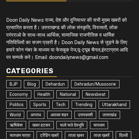
Doon Daily News राज्य, देश और दुनियाभर की सभी मुख्य खबरों को
प्रसारित करता है। उत्तराखण्ड की लोक संस्कृति, विरासतों, लोक
परंपराओ के साथ-साथ आर्थिक, सामाजिक राजनीतिक व धार्मिक
गतिविधियों का सजग प्रहरी है। Doon Daily News से जुड़ने के लिए
हमारे फोन नंबर के माध्यम या फेसबुक पेज,यू-ट्यूब चैनल,इंस्टाग्राम आदि
पर सम्पर्क करे। Email: doondailynews@gmail.com
CATEGORIES
BJP
Blog
Dehardun
Dehradun/Mussoorie
Economy
Health
National
Newsbeat
Politics
Sports
Tech
Trending
Uttarakhand
World
अपराध
आपका शहर
उत्तरकाशी
उत्तराखंड
ऋषिकेश
खबर हटकर
चलो चले देवभूमि
चारधाम
चारधाम यात्रा
ट्रेंडिंग खबरें
ताज़ा ख़बर
ताज़ा ख़बरें
दिल्ली