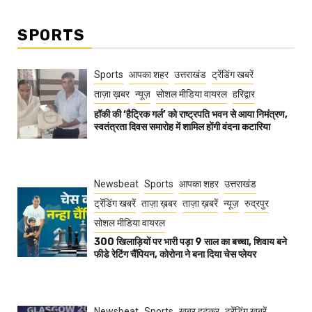
SPORTS
Sports
आपका शहर
उत्तराखंड
ट्रेंडिंग खबरें
ताज़ा ख़बर
न्यूज़
सोशल मीडिया वायरल
हरिद्वार
हॉकी की ‘हैट्रिक गर्ल’ को राष्ट्रपति भवन से आया निमंत्रण,
स्वतंत्रता दिवस समारोह में शामिल होंगी वंदना कटारिया
Newsbeat
Sports
आपका शहर
उत्तराखंड
ट्रेंडिंग खबरें
ताज़ा ख़बर
ताज़ा ख़बरें
न्यूज़
रुद्रपुर
सोशल मीडिया वायरल
300 खिलाड़ियों पर भारी पड़ा 9 साल का बच्चा, शिवाय बने
फीडे रेटिंग चैंपियन, कोरोना ने बना दिया चेस प्लेयर
Newsbeat
Sports
खबर हटकर
ट्रेंडिंग खबरें