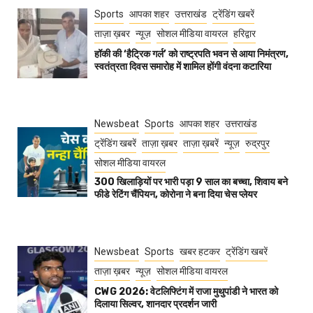
Sports
आपका शहर
उत्तराखंड
ट्रेंडिंग खबरें
ताज़ा ख़बर
न्यूज़
सोशल मीडिया वायरल
हरिद्वार
हॉकी की ‘हैट्रिक गर्ल’ को राष्ट्रपति भवन से आया निमंत्रण,
स्वतंत्रता दिवस समारोह में शामिल होंगी वंदना कटारिया
Newsbeat
Sports
आपका शहर
उत्तराखंड
ट्रेंडिंग खबरें
ताज़ा ख़बर
ताज़ा ख़बरें
न्यूज़
रुद्रपुर
सोशल मीडिया वायरल
300 खिलाड़ियों पर भारी पड़ा 9 साल का बच्चा, शिवाय बने
फीडे रेटिंग चैंपियन, कोरोना ने बना दिया चेस प्लेयर
Newsbeat
Sports
खबर हटकर
ट्रेंडिंग खबरें
ताज़ा ख़बर
न्यूज़
सोशल मीडिया वायरल
CWG 2026: वेटलिफ्टिंग में राजा मुथुपांडी ने भारत को
दिलाया सिल्वर, शानदार प्रदर्शन जारी