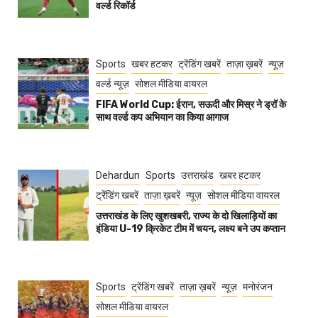
वर्ल्ड रिकॉर्ड
Sports
खबर हटकर
ट्रेंडिंग खबरें
ताज़ा ख़बरें
न्यूज़
वर्ल्ड न्यूज़
सोशल मीडिया वायरल
FIFA World Cup: ईरान, सऊदी और मिस्र ने ड्रॉ के
साथ वर्ल्ड कप अभियान का किया आगाज
Dehardun
Sports
उत्तराखंड
खबर हटकर
ट्रेंडिंग खबरें
ताज़ा ख़बरें
न्यूज़
सोशल मीडिया वायरल
उत्तराखंड के लिए खुशखबरी, राज्य के दो खिलाड़ियों का
इंडिया U-19 क्रिकेट टीम में चयन, लक्ष्य बने उप कप्तान
Sports
ट्रेंडिंग खबरें
ताज़ा ख़बरें
न्यूज़
मनोरंजन
सोशल मीडिया वायरल