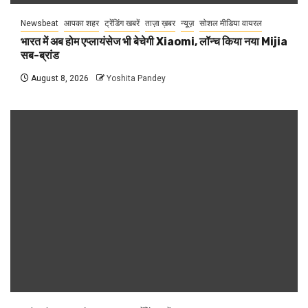
Newsbeat
आपका शहर
ट्रेंडिंग खबरें
ताज़ा ख़बर
न्यूज़
सोशल मीडिया वायरल
भारत में अब होम एप्लायंसेज भी बेचेगी Xiaomi, लॉन्च किया नया Mijia
सब-ब्रांड
August 8, 2026
Yoshita Pandey