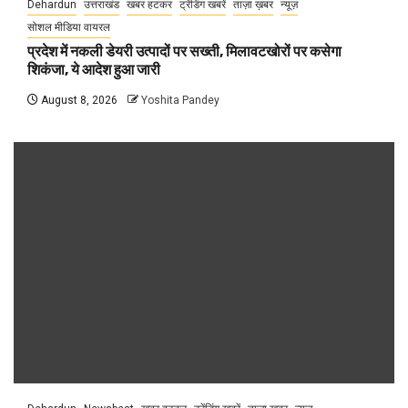
Dehardun
उत्तराखंड
खबर हटकर
ट्रेंडिंग खबरें
ताज़ा ख़बर
न्यूज़
सोशल मीडिया वायरल
प्रदेश में नकली डेयरी उत्पादों पर सख्ती, मिलावटखोरों पर कसेगा
शिकंजा, ये आदेश हुआ जारी
August 8, 2026
Yoshita Pandey