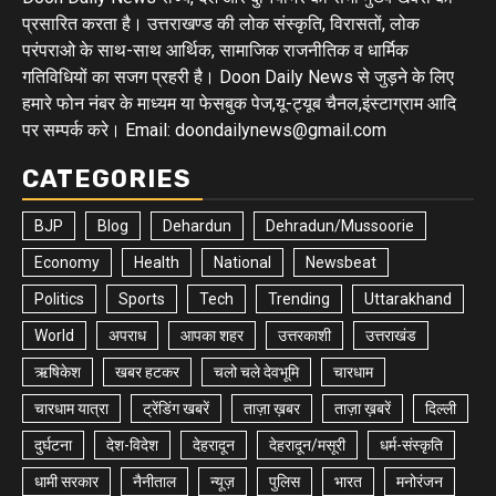
प्रसारित करता है। उत्तराखण्ड की लोक संस्कृति, विरासतों, लोक
परंपराओ के साथ-साथ आर्थिक, सामाजिक राजनीतिक व धार्मिक
गतिविधियों का सजग प्रहरी है। Doon Daily News से जुड़ने के लिए
हमारे फोन नंबर के माध्यम या फेसबुक पेज,यू-ट्यूब चैनल,इंस्टाग्राम आदि
पर सम्पर्क करे। Email: doondailynews@gmail.com
CATEGORIES
BJP
Blog
Dehardun
Dehradun/Mussoorie
Economy
Health
National
Newsbeat
Politics
Sports
Tech
Trending
Uttarakhand
World
अपराध
आपका शहर
उत्तरकाशी
उत्तराखंड
ऋषिकेश
खबर हटकर
चलो चले देवभूमि
चारधाम
चारधाम यात्रा
ट्रेंडिंग खबरें
ताज़ा ख़बर
ताज़ा ख़बरें
दिल्ली
दुर्घटना
देश-विदेश
देहरादून
देहरादून/मसूरी
धर्म-संस्कृति
धामी सरकार
नैनीताल
न्यूज़
पुलिस
भारत
मनोरंजन