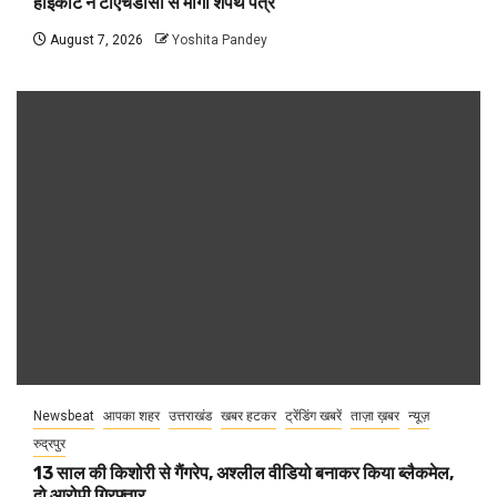
हाईकोर्ट ने टीएचडीसी से मांगा शपथ पत्र
August 7, 2026
Yoshita Pandey
Newsbeat
आपका शहर
उत्तराखंड
खबर हटकर
ट्रेंडिंग खबरें
ताज़ा ख़बर
न्यूज़
रुद्रपुर
13 साल की किशोरी से गैंगरेप, अश्लील वीडियो बनाकर किया ब्लैकमेल,
दो आरोपी गिरफ्तार