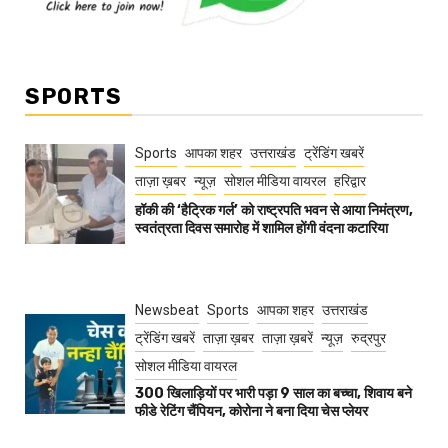
SPORTS
Sports
आपका शहर
उत्तराखंड
ट्रेंडिंग खबरें
ताज़ा ख़बर
न्यूज़
सोशल मीडिया वायरल
हरिद्वार
हॉकी की ‘हैट्रिक गर्ल’ को राष्ट्रपति भवन से आया निमंत्रण,
स्वतंत्रता दिवस समारोह में शामिल होंगी वंदना कटारिया
Newsbeat
Sports
आपका शहर
उत्तराखंड
ट्रेंडिंग खबरें
ताज़ा ख़बर
ताज़ा ख़बरें
न्यूज़
रुद्रपुर
सोशल मीडिया वायरल
300 खिलाड़ियों पर भारी पड़ा 9 साल का बच्चा, शिवाय बने
फीडे रेटिंग चैंपियन, कोरोना ने बना दिया चेस प्लेयर