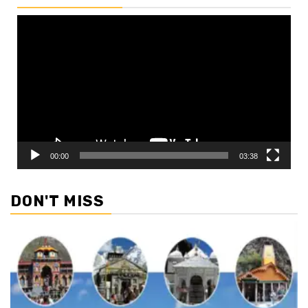
Video
Player
00:00
03:38
DON'T MISS