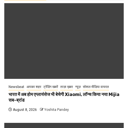
Newsbeat
आपका शहर
ट्रेंडिंग खबरें
ताज़ा ख़बर
न्यूज़
सोशल मीडिया वायरल
भारत में अब होम एप्लायंसेज भी बेचेगी Xiaomi, लॉन्च किया नया Mijia
सब-ब्रांड
August 8, 2026
Yoshita Pandey