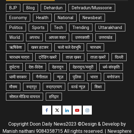
BJP
Blog
Dehardun
Dehradun/Mussoorie
Economy
Health
National
Newsbeat
Politics
Sports
Tech
Trending
Uttarakhand
World
अपराध
आपका शहर
उत्तरकाशी
उत्तराखंड
ऋषिकेश
खबर हटकर
चलो चले देवभूमि
चारधाम
चारधाम यात्रा
ट्रेंडिंग खबरें
ताज़ा ख़बर
ताज़ा ख़बरें
दिल्ली
दुर्घटना
देश-विदेश
देहरादून
देहरादून/मसूरी
धर्म-संस्कृति
धामी सरकार
नैनीताल
न्यूज़
पुलिस
भारत
मनोरंजन
मौसम
रुद्रपुर
रुद्रप्रयाग
वर्ल्ड न्यूज़
शिक्षा
सोशल मीडिया वायरल
हरिद्वार
Facebook
Twitter
Linkedin
Youtube
Instagram
Copyright Doon Daily News2023 ©Design & Develop by
Manish naithani 9084358715 All rights reserved.
|
Newsphere