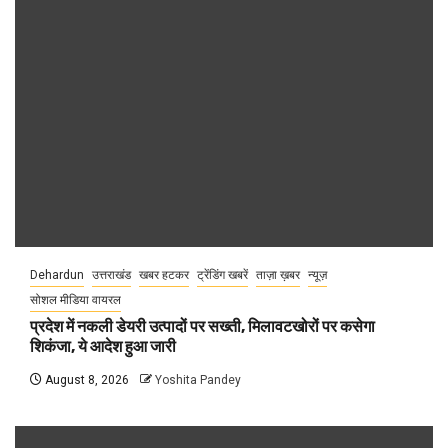
Dehardun
उत्तराखंड
खबर हटकर
ट्रेंडिंग खबरें
ताज़ा ख़बर
न्यूज़
सोशल मीडिया वायरल
प्रदेश में नकली डेयरी उत्पादों पर सख्ती, मिलावटखोरों पर कसेगा
शिकंजा, ये आदेश हुआ जारी
August 8, 2026
Yoshita Pandey