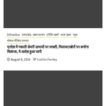
Dehardun
उत्तराखंड
खबर हटकर
ट्रेंडिंग खबरें
ताज़ा ख़बर
न्यूज़
सोशल मीडिया वायरल
प्रदेश में नकली डेयरी उत्पादों पर सख्ती, मिलावटखोरों पर कसेगा
शिकंजा, ये आदेश हुआ जारी
August 8, 2026
Yoshita Pandey