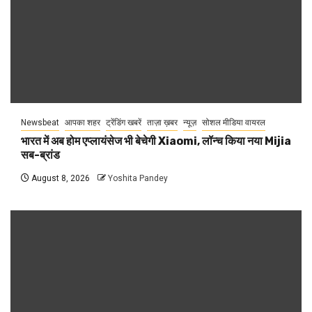
Newsbeat
आपका शहर
ट्रेंडिंग खबरें
ताज़ा ख़बर
न्यूज़
सोशल मीडिया वायरल
भारत में अब होम एप्लायंसेज भी बेचेगी Xiaomi, लॉन्च किया नया Mijia
सब-ब्रांड
August 8, 2026
Yoshita Pandey