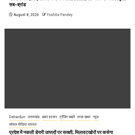
सब-ब्रांड
August 8, 2026
Yoshita Pandey
Dehardun
उत्तराखंड
खबर हटकर
ट्रेंडिंग खबरें
ताज़ा ख़बर
न्यूज़
सोशल मीडिया वायरल
प्रदेश में नकली डेयरी उत्पादों पर सख्ती, मिलावटखोरों पर कसेगा