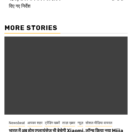
दिए गए निर्देश
MORE STORIES
Newsbeat
आपका शहर
ट्रेंडिंग खबरें
ताज़ा ख़बर
न्यूज़
सोशल मीडिया वायरल
भारत में अब होम एप्लायंसेज भी बेचेगी Xiaomi, लॉन्च किया नया Mijia