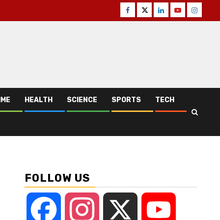
Facebook
Twitter
Linkedin
Youtube
Instagr
IME
HEALTH
SCIENCE
SPORTS
TECH
FOLLOW US
Facebook
Instagram
X
YouTube