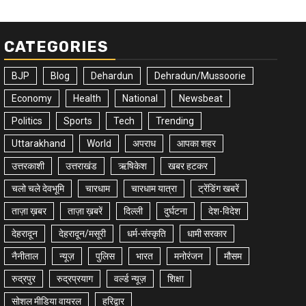
CATEGORIES
BJP
Blog
Dehardun
Dehradun/Mussoorie
Economy
Health
National
Newsbeat
Politics
Sports
Tech
Trending
Uttarakhand
World
अपराध
आपका शहर
उत्तरकाशी
उत्तराखंड
ऋषिकेश
खबर हटकर
चलो चले देवभूमि
चारधाम
चारधाम यात्रा
ट्रेंडिंग खबरें
ताज़ा ख़बर
ताज़ा ख़बरें
दिल्ली
दुर्घटना
देश-विदेश
देहरादून
देहरादून/मसूरी
धर्म-संस्कृति
धामी सरकार
नैनीताल
न्यूज़
पुलिस
भारत
मनोरंजन
मौसम
रुद्रपुर
रुद्रप्रयाग
वर्ल्ड न्यूज़
शिक्षा
सोशल मीडिया वायरल
हरिद्वार