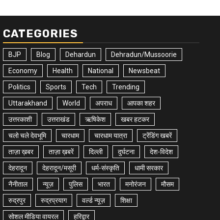
CATEGORIES
BJP
Blog
Dehardun
Dehradun/Mussoorie
Economy
Health
National
Newsbeat
Politics
Sports
Tech
Trending
Uttarakhand
World
अपराध
आपका शहर
उत्तरकाशी
उत्तराखंड
ऋषिकेश
खबर हटकर
चलो चले देवभूमि
चारधाम
चारधाम यात्रा
ट्रेंडिंग खबरें
ताज़ा ख़बर
ताज़ा ख़बरें
दिल्ली
दुर्घटना
देश-विदेश
देहरादून
देहरादून/मसूरी
धर्म-संस्कृति
धामी सरकार
नैनीताल
न्यूज़
पुलिस
भारत
मनोरंजन
मौसम
रुद्रपुर
रुद्रप्रयाग
वर्ल्ड न्यूज़
शिक्षा
सोशल मीडिया वायरल
हरिद्वार