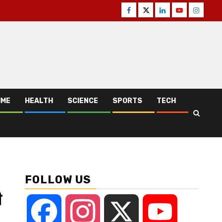
Facebook
Twitter
Linkedin
Youtube
Instagr
IME
HEALTH
SCIENCE
SPORTS
TECH
FOLLOW US
ी
Facebook
Instagram
X
YouTube