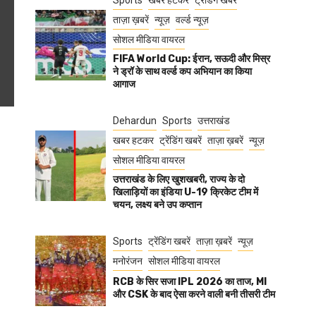
Sports
खबर हटकर
ट्रेंडिंग खबरें
ताज़ा ख़बरें
न्यूज़
वर्ल्ड न्यूज़
सोशल मीडिया वायरल
FIFA World Cup: ईरान, सऊदी और मिस्र
ने ड्रॉ के साथ वर्ल्ड कप अभियान का किया
आगाज
Dehardun
Sports
उत्तराखंड
खबर हटकर
ट्रेंडिंग खबरें
ताज़ा ख़बरें
न्यूज़
सोशल मीडिया वायरल
उत्तराखंड के लिए खुशखबरी, राज्य के दो
खिलाड़ियों का इंडिया U-19 क्रिकेट टीम में
चयन, लक्ष्य बने उप कप्तान
Sports
ट्रेंडिंग खबरें
ताज़ा ख़बरें
न्यूज़
मनोरंजन
सोशल मीडिया वायरल
RCB के सिर सजा IPL 2026 का ताज, MI
और CSK के बाद ऐसा करने वाली बनी तीसरी टीम