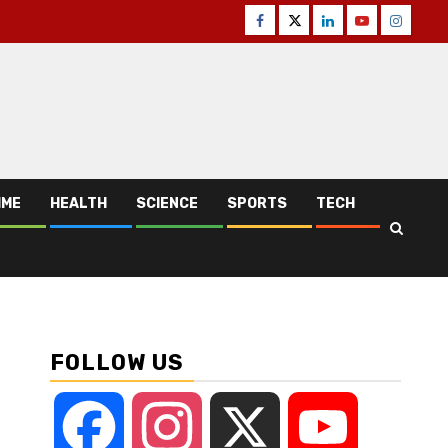
Facebook
Twitter
Linkedin
Youtube
Instagr
IME
HEALTH
SCIENCE
SPORTS
TECH
FOLLOW US
Facebook
Instagram
X
YouTube