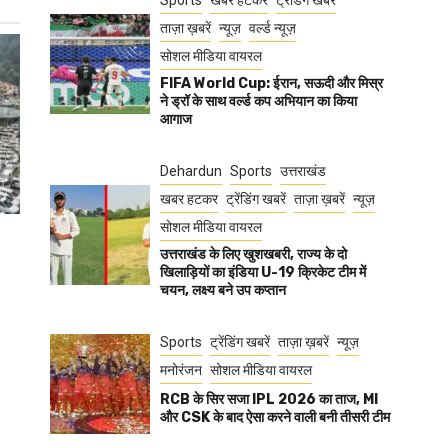
Sports
खबर हटकर
ट्रेंडिंग खबरें
ताज़ा ख़बरें
न्यूज़
वर्ल्ड न्यूज़
सोशल मीडिया वायरल
FIFA World Cup: ईरान, सऊदी और मिस्र
ने ड्रॉ के साथ वर्ल्ड कप अभियान का किया
आगाज
Dehardun
Sports
उत्तराखंड
खबर हटकर
ट्रेंडिंग खबरें
ताज़ा ख़बरें
न्यूज़
सोशल मीडिया वायरल
उत्तराखंड के लिए खुशखबरी, राज्य के दो
खिलाड़ियों का इंडिया U-19 क्रिकेट टीम में
चयन, लक्ष्य बने उप कप्तान
Sports
ट्रेंडिंग खबरें
ताज़ा ख़बरें
न्यूज़
मनोरंजन
सोशल मीडिया वायरल
RCB के सिर सजा IPL 2026 का ताज, MI
और CSK के बाद ऐसा करने वाली बनी तीसरी टीम