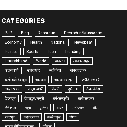
CATEGORIES
BJP
Blog
Dehardun
Dehradun/Mussoorie
Economy
Health
National
Newsbeat
Politics
Sports
Tech
Trending
Uttarakhand
World
अपराध
आपका शहर
उत्तरकाशी
उत्तराखंड
ऋषिकेश
खबर हटकर
चलो चले देवभूमि
चारधाम
चारधाम यात्रा
ट्रेंडिंग खबरें
ताज़ा ख़बर
ताज़ा ख़बरें
दिल्ली
दुर्घटना
देश-विदेश
देहरादून
देहरादून/मसूरी
धर्म-संस्कृति
धामी सरकार
नैनीताल
न्यूज़
पुलिस
भारत
मनोरंजन
मौसम
रुद्रपुर
रुद्रप्रयाग
वर्ल्ड न्यूज़
शिक्षा
सोशल मीडिया वायरल
हरिद्वार