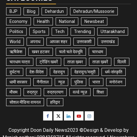
BJP
Blog
Dehardun
Dehradun/Mussoorie
Economy
Health
National
Newsbeat
Politics
Sports
Tech
Trending
Uttarakhand
World
अपराध
आपका शहर
उत्तरकाशी
उत्तराखंड
ऋषिकेश
खबर हटकर
चलो चले देवभूमि
चारधाम
चारधाम यात्रा
ट्रेंडिंग खबरें
ताज़ा ख़बर
ताज़ा ख़बरें
दिल्ली
दुर्घटना
देश-विदेश
देहरादून
देहरादून/मसूरी
धर्म-संस्कृति
धामी सरकार
नैनीताल
न्यूज़
पुलिस
भारत
मनोरंजन
मौसम
रुद्रपुर
रुद्रप्रयाग
वर्ल्ड न्यूज़
शिक्षा
सोशल मीडिया वायरल
हरिद्वार
Facebook
Twitter
Linkedin
Youtube
Instagram
Copyright Doon Daily News2023 ©Design & Develop by