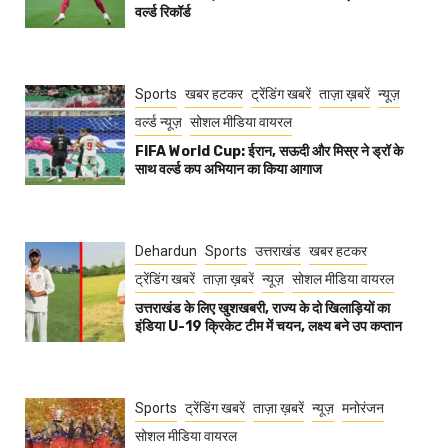
वर्ल्ड रिकॉर्ड
Sports
खबर हटकर
ट्रेंडिंग खबरें
ताज़ा ख़बरें
न्यूज़
वर्ल्ड न्यूज़
सोशल मीडिया वायरल
FIFA World Cup: ईरान, सऊदी और मिस्र ने ड्रॉ के
साथ वर्ल्ड कप अभियान का किया आगाज
Dehardun
Sports
उत्तराखंड
खबर हटकर
ट्रेंडिंग खबरें
ताज़ा ख़बरें
न्यूज़
सोशल मीडिया वायरल
उत्तराखंड के लिए खुशखबरी, राज्य के दो खिलाड़ियों का
इंडिया U-19 क्रिकेट टीम में चयन, लक्ष्य बने उप कप्तान
Sports
ट्रेंडिंग खबरें
ताज़ा ख़बरें
न्यूज़
मनोरंजन
सोशल मीडिया वायरल