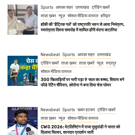
Sports
आपका शहर
उत्तराखंड
ट्रेंडिंग खबरें
ताज़ा ख़बर
न्यूज़
सोशल मीडिया वायरल
हरिद्वार
हॉकी की ‘हैट्रिक गर्ल’ को राष्ट्रपति भवन से आया निमंत्रण,
स्वतंत्रता दिवस समारोह में शामिल होंगी वंदना कटारिया
Newsbeat
Sports
आपका शहर
उत्तराखंड
ट्रेंडिंग खबरें
ताज़ा ख़बर
ताज़ा ख़बरें
न्यूज़
रुद्रपुर
सोशल मीडिया वायरल
300 खिलाड़ियों पर भारी पड़ा 9 साल का बच्चा, शिवाय बने
फीडे रेटिंग चैंपियन, कोरोना ने बना दिया चेस प्लेयर
Newsbeat
Sports
खबर हटकर
ट्रेंडिंग खबरें
ताज़ा ख़बर
न्यूज़
सोशल मीडिया वायरल
CWG 2026: वेटलिफ्टिंग में राजा मुथुपांडी ने भारत को
दिलाया सिल्वर, शानदार प्रदर्शन जारी