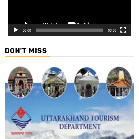
00:00
03:38
DON'T MISS