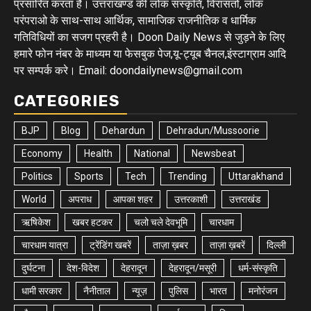
प्रसारित करता है। उत्तराखण्ड की लोक संस्कृति, विरासतों, लोक
परंपराओ के साथ-साथ आर्थिक, सामाजिक राजनीतिक व धार्मिक
गतिविधियों का सजग प्रहरी है। Doon Daily News से जुड़ने के लिए
हमारे फोन नंबर के माध्यम या फेसबुक पेज,यू-ट्यूब चैनल,इंस्टाग्राम आदि
पर सम्पर्क करे। Email: doondailynews@gmail.com
CATEGORIES
BJP
Blog
Dehardun
Dehradun/Mussoorie
Economy
Health
National
Newsbeat
Politics
Sports
Tech
Trending
Uttarakhand
World
अपराध
आपका शहर
उत्तरकाशी
उत्तराखंड
ऋषिकेश
खबर हटकर
चलो चले देवभूमि
चारधाम
चारधाम यात्रा
ट्रेंडिंग खबरें
ताज़ा ख़बर
ताज़ा ख़बरें
दिल्ली
दुर्घटना
देश-विदेश
देहरादून
देहरादून/मसूरी
धर्म-संस्कृति
धामी सरकार
नैनीताल
न्यूज़
पुलिस
भारत
मनोरंजन