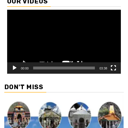
OUR VIDEOS
Video
Player
00:00
03:38
DON'T MISS