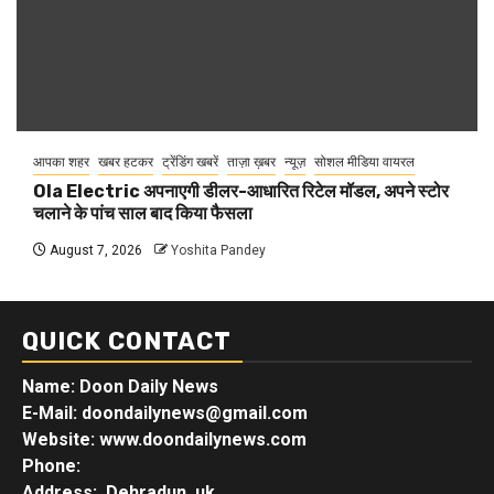
आपका शहर
खबर हटकर
ट्रेंडिंग खबरें
ताज़ा ख़बर
न्यूज़
सोशल मीडिया वायरल
Ola Electric अपनाएगी डीलर-आधारित रिटेल मॉडल, अपने स्टोर
चलाने के पांच साल बाद किया फैसला
August 7, 2026
Yoshita Pandey
QUICK CONTACT
Name: Doon Daily News
E-Mail: doondailynews@gmail.com
Website: www.doondailynews.com
Phone:
Address: Dehradun, uk