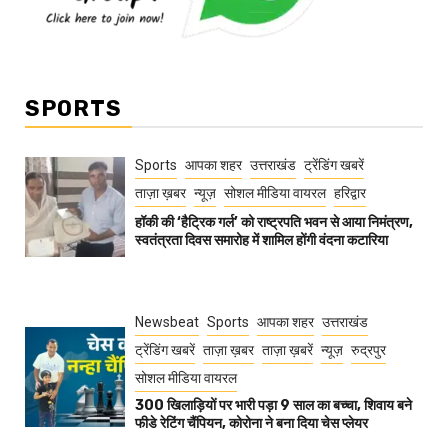
SPORTS
Sports
आपका शहर
उत्तराखंड
ट्रेंडिंग खबरें
ताज़ा ख़बर
न्यूज़
सोशल मीडिया वायरल
हरिद्वार
हॉकी की ‘हैट्रिक गर्ल’ को राष्ट्रपति भवन से आया निमंत्रण,
स्वतंत्रता दिवस समारोह में शामिल होंगी वंदना कटारिया
Newsbeat
Sports
आपका शहर
उत्तराखंड
ट्रेंडिंग खबरें
ताज़ा ख़बर
ताज़ा ख़बरें
न्यूज़
रुद्रपुर
सोशल मीडिया वायरल
300 खिलाड़ियों पर भारी पड़ा 9 साल का बच्चा, शिवाय बने
फीडे रेटिंग चैंपियन, कोरोना ने बना दिया चेस प्लेयर