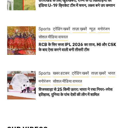
उत्तराखंड के लिए खुशखबरी, राज्य के दो खिलाड़ियों का
इंडिया U-19 क्रिकेट टीम में चयन, लक्ष्य बने उप कप्तान
Sports
ट्रेंडिंग खबरें
ताज़ा ख़बरें
न्यूज़
मनोरंजन
सोशल मीडिया वायरल
RCB के सिर सजा IPL 2026 का ताज, MI और CSK
के बाद ऐसा करने वाली बनी तीसरी टीम
Sports
खबर हटकर
ट्रेंडिंग खबरें
ताज़ा ख़बरें
भारत
मनोरंजन
सोशल मीडिया वायरल
विजयवाड़ा से 25 किमी ऊपर: भारत ने रचा नियर-स्पेस
इतिहास, दुनिया के पांच देशों की लीग में शामिल