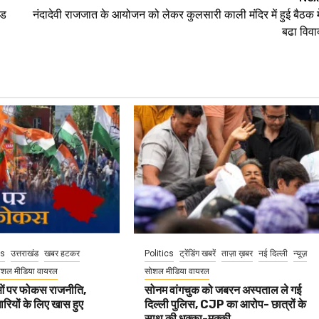
ेड
नंदादेवी राजजात के आयोजन को लेकर कुलसारी काली मंदिर में हुई बैठक मे
बढा विवा
cs
उत्तराखंड
खबर हटकर
Politics
ट्रेंडिंग खबरें
ताज़ा ख़बर
नई दिल्ली
न्यूज़
ोशल मीडिया वायरल
सोशल मीडिया वायरल
वाओं पर फोकस राजनीति,
सोनम वांगचुक को जबरन अस्पताल ले गई
धारियों के लिए खास हुए
दिल्ली पुलिस, CJP का आरोप- छात्रों के
साथ की धक्का-मुक्की