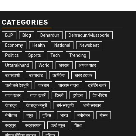
CATEGORIES
BJP
Blog
Dehardun
Dehradun/Mussoorie
Economy
Health
National
Newsbeat
Politics
Sports
Tech
Trending
Uttarakhand
World
अपराध
आपका शहर
उत्तरकाशी
उत्तराखंड
ऋषिकेश
खबर हटकर
चलो चले देवभूमि
चारधाम
चारधाम यात्रा
ट्रेंडिंग खबरें
ताज़ा ख़बर
ताज़ा ख़बरें
दिल्ली
दुर्घटना
देश-विदेश
देहरादून
देहरादून/मसूरी
धर्म-संस्कृति
धामी सरकार
नैनीताल
न्यूज़
पुलिस
भारत
मनोरंजन
मौसम
रुद्रपुर
रुद्रप्रयाग
वर्ल्ड न्यूज़
शिक्षा
सोशल मीडिया वायरल
हरिद्वार