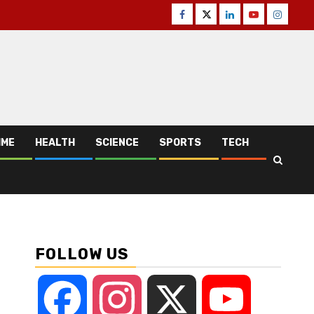
Facebook
Twitter
Linkedin
Youtube
Instagr
IME
HEALTH
SCIENCE
SPORTS
TECH
FOLLOW US
Facebook
Instagram
X
YouTube