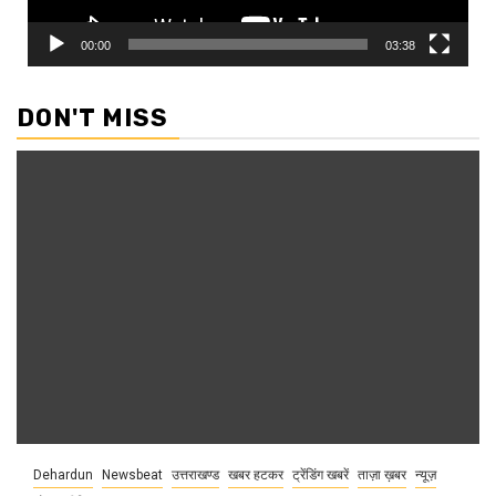
00:00
03:38
DON'T MISS
Dehardun
Newsbeat
उत्तराखण्ड
खबर हटकर
ट्रेंडिंग खबरें
ताज़ा ख़बर
न्यूज़