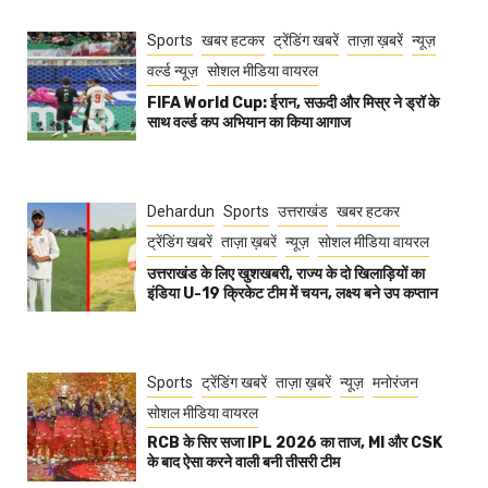
Sports
खबर हटकर
ट्रेंडिंग खबरें
ताज़ा ख़बरें
न्यूज़
वर्ल्ड न्यूज़
सोशल मीडिया वायरल
FIFA World Cup: ईरान, सऊदी और मिस्र ने ड्रॉ के
साथ वर्ल्ड कप अभियान का किया आगाज
Dehardun
Sports
उत्तराखंड
खबर हटकर
ट्रेंडिंग खबरें
ताज़ा ख़बरें
न्यूज़
सोशल मीडिया वायरल
उत्तराखंड के लिए खुशखबरी, राज्य के दो खिलाड़ियों का
इंडिया U-19 क्रिकेट टीम में चयन, लक्ष्य बने उप कप्तान
Sports
ट्रेंडिंग खबरें
ताज़ा ख़बरें
न्यूज़
मनोरंजन
सोशल मीडिया वायरल
RCB के सिर सजा IPL 2026 का ताज, MI और CSK
के बाद ऐसा करने वाली बनी तीसरी टीम