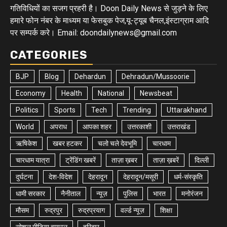
गतिविधियों का सजग प्रहरी है। Doon Daily News से जुड़ने के लिए
हमारे फोन नंबर के माध्यम या फेसबुक पेज,यू-ट्यूब चैनल,इंस्टाग्राम आदि
पर सम्पर्क करे। Email: doondailynews@gmail.com
CATEGORIES
BJP
Blog
Dehardun
Dehradun/Mussoorie
Economy
Health
National
Newsbeat
Politics
Sports
Tech
Trending
Uttarakhand
World
अपराध
आपका शहर
उत्तरकाशी
उत्तराखंड
ऋषिकेश
खबर हटकर
चलो चले देवभूमि
चारधाम
चारधाम यात्रा
ट्रेंडिंग खबरें
ताज़ा ख़बर
ताज़ा ख़बरें
दिल्ली
दुर्घटना
देश-विदेश
देहरादून
देहरादून/मसूरी
धर्म-संस्कृति
धामी सरकार
नैनीताल
न्यूज़
पुलिस
भारत
मनोरंजन
मौसम
रुद्रपुर
रुद्रप्रयाग
वर्ल्ड न्यूज़
शिक्षा