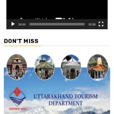
00:00
03:38
DON'T MISS