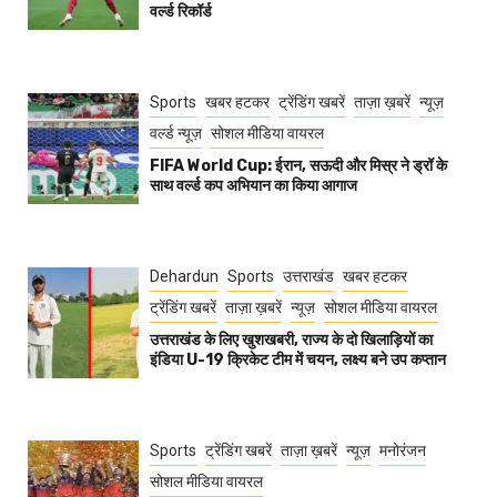
वर्ल्ड रिकॉर्ड
Sports
खबर हटकर
ट्रेंडिंग खबरें
ताज़ा ख़बरें
न्यूज़
वर्ल्ड न्यूज़
सोशल मीडिया वायरल
FIFA World Cup: ईरान, सऊदी और मिस्र ने ड्रॉ के
साथ वर्ल्ड कप अभियान का किया आगाज
Dehardun
Sports
उत्तराखंड
खबर हटकर
ट्रेंडिंग खबरें
ताज़ा ख़बरें
न्यूज़
सोशल मीडिया वायरल
उत्तराखंड के लिए खुशखबरी, राज्य के दो खिलाड़ियों का
इंडिया U-19 क्रिकेट टीम में चयन, लक्ष्य बने उप कप्तान
Sports
ट्रेंडिंग खबरें
ताज़ा ख़बरें
न्यूज़
मनोरंजन
सोशल मीडिया वायरल