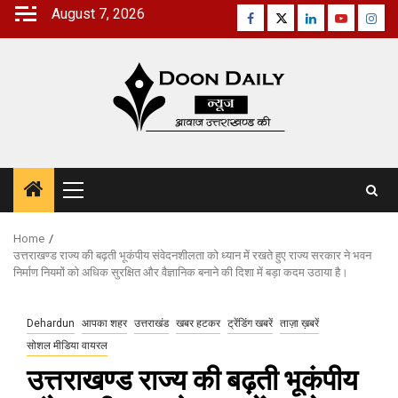
Skip
August 7, 2026
Facebook
Twitter
Linkedin
Youtube
Inst
to
content
Primary
Menu
Home
उत्तराखण्ड राज्य की बढ़ती भूकंपीय संवेदनशीलता को ध्यान में रखते हुए राज्य सरकार ने भवन
निर्माण नियमों को अधिक सुरक्षित और वैज्ञानिक बनाने की दिशा में बड़ा कदम उठाया है।
Dehardun
आपका शहर
उत्तराखंड
खबर हटकर
ट्रेंडिंग खबरें
ताज़ा ख़बरें
सोशल मीडिया वायरल
उत्तराखण्ड राज्य की बढ़ती भूकंपीय