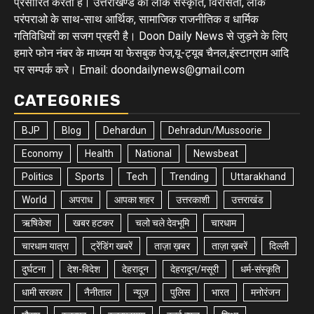
प्रसारित करता है। उत्तराखण्ड की लोक संस्कृति, विरासतों, लोक
परंपराओ के साथ-साथ आर्थिक, सामाजिक राजनीतिक व धार्मिक
गतिविधियों का सजग प्रहरी है। Doon Daily News से जुड़ने के लिए
हमारे फोन नंबर के माध्यम या फेसबुक पेज,यू-ट्यूब चैनल,इंस्टाग्राम आदि
पर सम्पर्क करे। Email: doondailynews@gmail.com
CATEGORIES
BJP
Blog
Dehardun
Dehradun/Mussoorie
Economy
Health
National
Newsbeat
Politics
Sports
Tech
Trending
Uttarakhand
World
अपराध
आपका शहर
उत्तरकाशी
उत्तराखंड
ऋषिकेश
खबर हटकर
चलो चले देवभूमि
चारधाम
चारधाम यात्रा
ट्रेंडिंग खबरें
ताज़ा ख़बर
ताज़ा ख़बरें
दिल्ली
दुर्घटना
देश-विदेश
देहरादून
देहरादून/मसूरी
धर्म-संस्कृति
धामी सरकार
नैनीताल
न्यूज़
पुलिस
भारत
मनोरंजन