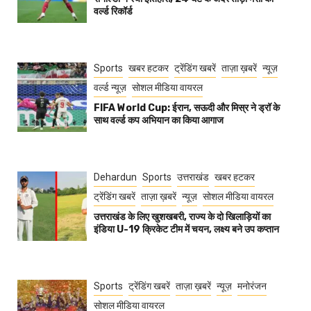
वर्ल्ड रिकॉर्ड
Sports
खबर हटकर
ट्रेंडिंग खबरें
ताज़ा ख़बरें
न्यूज़
वर्ल्ड न्यूज़
सोशल मीडिया वायरल
FIFA World Cup: ईरान, सऊदी और मिस्र ने ड्रॉ के
साथ वर्ल्ड कप अभियान का किया आगाज
Dehardun
Sports
उत्तराखंड
खबर हटकर
ट्रेंडिंग खबरें
ताज़ा ख़बरें
न्यूज़
सोशल मीडिया वायरल
उत्तराखंड के लिए खुशखबरी, राज्य के दो खिलाड़ियों का
इंडिया U-19 क्रिकेट टीम में चयन, लक्ष्य बने उप कप्तान
Sports
ट्रेंडिंग खबरें
ताज़ा ख़बरें
न्यूज़
मनोरंजन
सोशल मीडिया वायरल