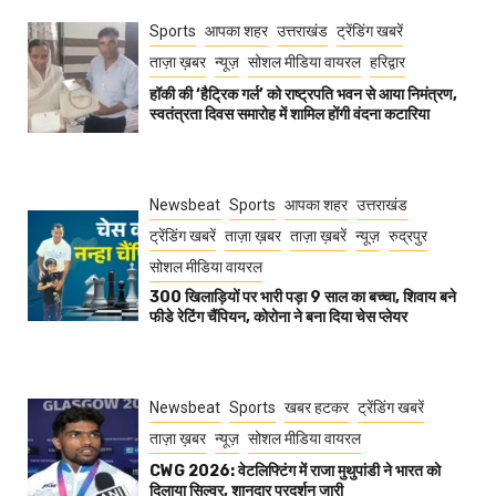
Sports
आपका शहर
उत्तराखंड
ट्रेंडिंग खबरें
ताज़ा ख़बर
न्यूज़
सोशल मीडिया वायरल
हरिद्वार
हॉकी की ‘हैट्रिक गर्ल’ को राष्ट्रपति भवन से आया निमंत्रण,
स्वतंत्रता दिवस समारोह में शामिल होंगी वंदना कटारिया
Newsbeat
Sports
आपका शहर
उत्तराखंड
ट्रेंडिंग खबरें
ताज़ा ख़बर
ताज़ा ख़बरें
न्यूज़
रुद्रपुर
सोशल मीडिया वायरल
300 खिलाड़ियों पर भारी पड़ा 9 साल का बच्चा, शिवाय बने
फीडे रेटिंग चैंपियन, कोरोना ने बना दिया चेस प्लेयर
Newsbeat
Sports
खबर हटकर
ट्रेंडिंग खबरें
ताज़ा ख़बर
न्यूज़
सोशल मीडिया वायरल
CWG 2026: वेटलिफ्टिंग में राजा मुथुपांडी ने भारत को
दिलाया सिल्वर, शानदार प्रदर्शन जारी