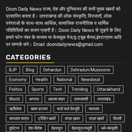
Doon Daily News राज्य, देश और दुनियाभर की सभी मुख्य खबरों को
प्रसारित करता है। उत्तराखण्ड की लोक संस्कृति, विरासतों, लोक
परंपराओ के साथ-साथ आर्थिक, सामाजिक राजनीतिक व धार्मिक
गतिविधियों का सजग प्रहरी है। Doon Daily News से जुड़ने के लिए
हमारे फोन नंबर के माध्यम या फेसबुक पेज,यू-ट्यूब चैनल,इंस्टाग्राम आदि
पर सम्पर्क करे। Email: doondailynews@gmail.com
CATEGORIES
BJP
Blog
Dehardun
Dehradun/Mussoorie
Economy
Health
National
Newsbeat
Politics
Sports
Tech
Trending
Uttarakhand
World
अपराध
आपका शहर
उत्तरकाशी
उत्तराखंड
ऋषिकेश
खबर हटकर
चलो चले देवभूमि
चारधाम
चारधाम यात्रा
ट्रेंडिंग खबरें
ताज़ा ख़बर
ताज़ा ख़बरें
दिल्ली
दुर्घटना
देश-विदेश
देहरादून
देहरादून/मसूरी
धर्म-संस्कृति