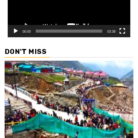
00:00
03:38
DON'T MISS