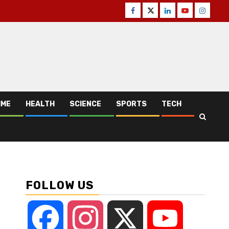
Facebook
Twitter
Linkedin
Youtube
Instagr
IME
HEALTH
SCIENCE
SPORTS
TECH
FOLLOW US
Facebook
Instagram
X
YouTube