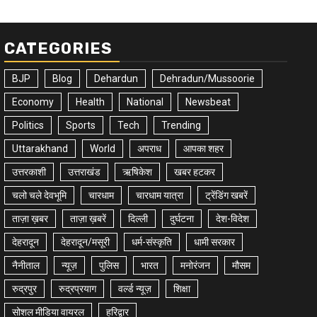
CATEGORIES
BJP
Blog
Dehardun
Dehradun/Mussoorie
Economy
Health
National
Newsbeat
Politics
Sports
Tech
Trending
Uttarakhand
World
अपराध
आपका शहर
उत्तरकाशी
उत्तराखंड
ऋषिकेश
खबर हटकर
चलो चले देवभूमि
चारधाम
चारधाम यात्रा
ट्रेंडिंग खबरें
ताज़ा ख़बर
ताज़ा ख़बरें
दिल्ली
दुर्घटना
देश-विदेश
देहरादून
देहरादून/मसूरी
धर्म-संस्कृति
धामी सरकार
नैनीताल
न्यूज़
पुलिस
भारत
मनोरंजन
मौसम
रुद्रपुर
रुद्रप्रयाग
वर्ल्ड न्यूज़
शिक्षा
सोशल मीडिया वायरल
हरिद्वार