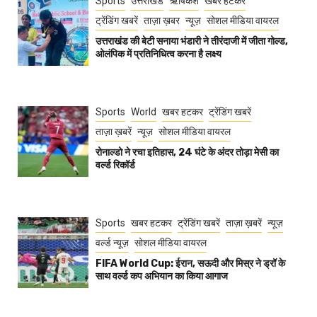
Sports
उत्तराखंड
ऋषिकेश
खबर हटकर
ट्रेंडिंग खबरें
ताज़ा ख़बर
न्यूज़
सोशल मीडिया वायरल
उत्तराखंड की बेटी सनाया भंडारी ने तीरंदाजी में जीता गोल्ड,
ओलंपिक में प्रतिनिधित्व करना है लक्ष्य
Sports
World
खबर हटकर
ट्रेंडिंग खबरें
ताज़ा ख़बरें
न्यूज़
सोशल मीडिया वायरल
रोनाल्डो ने रचा इतिहास, 24 घंटे के अंदर तोड़ा मेसी का
वर्ल्ड रिकॉर्ड
Sports
खबर हटकर
ट्रेंडिंग खबरें
ताज़ा ख़बरें
न्यूज़
वर्ल्ड न्यूज़
सोशल मीडिया वायरल
FIFA World Cup: ईरान, सऊदी और मिस्र ने ड्रॉ के
साथ वर्ल्ड कप अभियान का किया आगाज