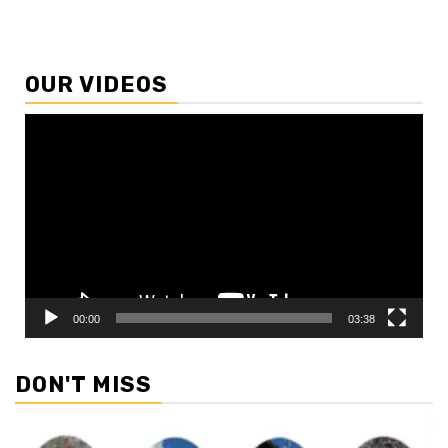
OUR VIDEOS
Video
Player
00:00
03:38
DON'T MISS