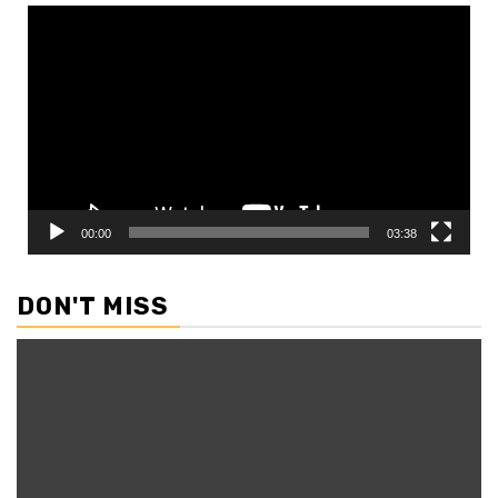
Video
Player
00:00
03:38
DON'T MISS