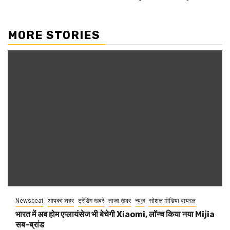
MORE STORIES
Newsbeat
आपका शहर
ट्रेंडिंग खबरें
ताज़ा ख़बर
न्यूज़
सोशल मीडिया वायरल
भारत में अब होम एप्लायंसेज भी बेचेगी Xiaomi, लॉन्च किया नया Mijia
सब-ब्रांड