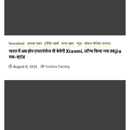
Newsbeat
आपका शहर
ट्रेंडिंग खबरें
ताज़ा ख़बर
न्यूज़
सोशल मीडिया वायरल
भारत में अब होम एप्लायंसेज भी बेचेगी Xiaomi, लॉन्च किया नया Mijia
सब-ब्रांड
August 8, 2026
Yoshita Pandey