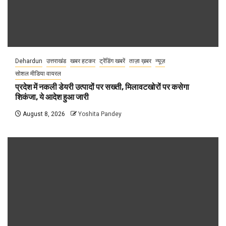
Dehardun
उत्तराखंड
खबर हटकर
ट्रेंडिंग खबरें
ताज़ा ख़बर
न्यूज़
सोशल मीडिया वायरल
प्रदेश में नकली डेयरी उत्पादों पर सख्ती, मिलावटखोरों पर कसेगा
शिकंजा, ये आदेश हुआ जारी
August 8, 2026
Yoshita Pandey