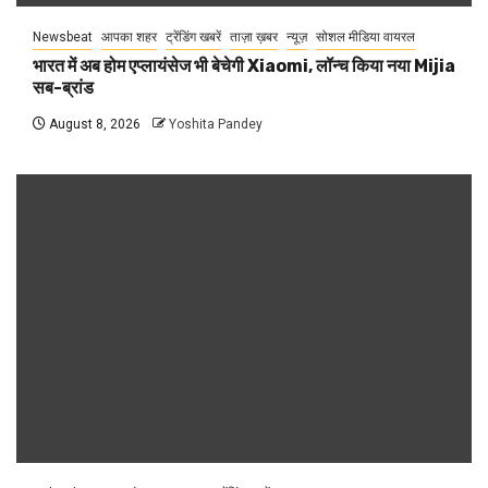
Newsbeat
आपका शहर
ट्रेंडिंग खबरें
ताज़ा ख़बर
न्यूज़
सोशल मीडिया वायरल
भारत में अब होम एप्लायंसेज भी बेचेगी Xiaomi, लॉन्च किया नया Mijia
सब-ब्रांड
August 8, 2026
Yoshita Pandey