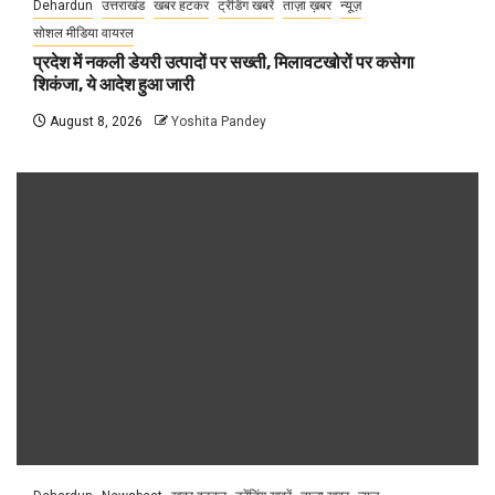
Dehardun
उत्तराखंड
खबर हटकर
ट्रेंडिंग खबरें
ताज़ा ख़बर
न्यूज़
सोशल मीडिया वायरल
प्रदेश में नकली डेयरी उत्पादों पर सख्ती, मिलावटखोरों पर कसेगा
शिकंजा, ये आदेश हुआ जारी
August 8, 2026
Yoshita Pandey