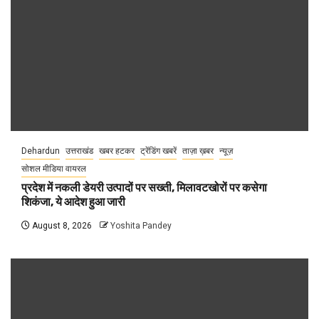
Dehardun
उत्तराखंड
खबर हटकर
ट्रेंडिंग खबरें
ताज़ा ख़बर
न्यूज़
सोशल मीडिया वायरल
प्रदेश में नकली डेयरी उत्पादों पर सख्ती, मिलावटखोरों पर कसेगा
शिकंजा, ये आदेश हुआ जारी
August 8, 2026
Yoshita Pandey