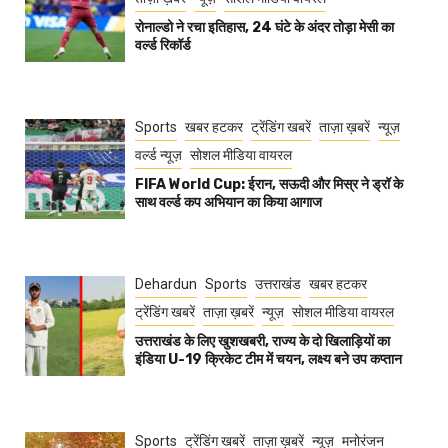
रोनाल्डो ने रचा इतिहास, 24 घंटे के अंदर तोड़ा मेसी का
वर्ल्ड रिकॉर्ड
Sports
खबर हटकर
ट्रेंडिंग खबरें
ताज़ा ख़बरें
न्यूज़
वर्ल्ड न्यूज़
सोशल मीडिया वायरल
FIFA World Cup: ईरान, सऊदी और मिस्र ने ड्रॉ के
साथ वर्ल्ड कप अभियान का किया आगाज
Dehardun
Sports
उत्तराखंड
खबर हटकर
ट्रेंडिंग खबरें
ताज़ा ख़बरें
न्यूज़
सोशल मीडिया वायरल
उत्तराखंड के लिए खुशखबरी, राज्य के दो खिलाड़ियों का
इंडिया U-19 क्रिकेट टीम में चयन, लक्ष्य बने उप कप्तान
Sports
ट्रेंडिंग खबरें
ताज़ा ख़बरें
न्यूज़
मनोरंजन