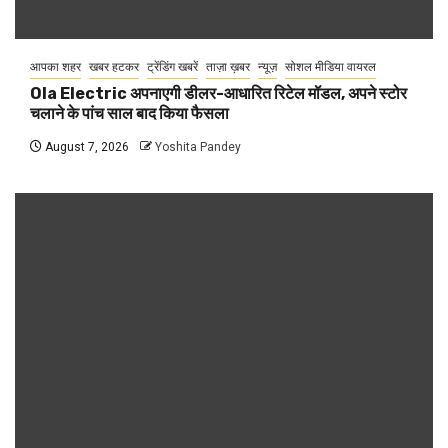
आपका शहर
खबर हटकर
ट्रेंडिंग खबरें
ताज़ा ख़बर
न्यूज़
सोशल मीडिया वायरल
Ola Electric अपनाएगी डीलर-आधारित रिटेल मॉडल, अपने स्टोर
चलाने के पांच साल बाद किया फैसला
August 7, 2026
Yoshita Pandey