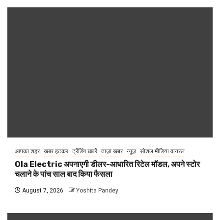
आपका शहर
खबर हटकर
ट्रेंडिंग खबरें
ताज़ा ख़बर
न्यूज़
सोशल मीडिया वायरल
Ola Electric अपनाएगी डीलर-आधारित रिटेल मॉडल, अपने स्टोर
चलाने के पांच साल बाद किया फैसला
August 7, 2026
Yoshita Pandey