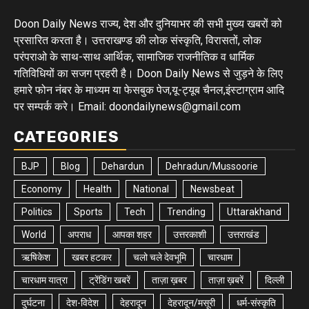
Doon Daily News राज्य, देश और दुनियाभर की सभी मुख्य खबरों को
प्रसारित करता है। उत्तराखण्ड की लोक संस्कृति, विरासतों, लोक
परंपराओ के साथ-साथ आर्थिक, सामाजिक राजनीतिक व धार्मिक
गतिविधियों का सजग प्रहरी है। Doon Daily News से जुड़ने के लिए
हमारे फोन नंबर के माध्यम या फेसबुक पेज,यू-ट्यूब चैनल,इंस्टाग्राम आदि
पर सम्पर्क करे। Email: doondailynews@gmail.com
CATEGORIES
BJP
Blog
Dehardun
Dehradun/Mussoorie
Economy
Health
National
Newsbeat
Politics
Sports
Tech
Trending
Uttarakhand
World
अपराध
आपका शहर
उत्तरकाशी
उत्तराखंड
ऋषिकेश
खबर हटकर
चलो चले देवभूमि
चारधाम
चारधाम यात्रा
ट्रेंडिंग खबरें
ताज़ा ख़बर
ताज़ा ख़बरें
दिल्ली
दुर्घटना
देश-विदेश
देहरादून
देहरादून/मसूरी
धर्म-संस्कृति