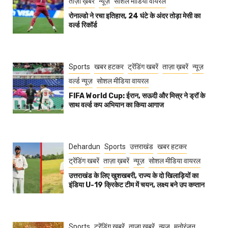
ताज़ा ख़बरें
न्यूज़
सोशल मीडिया वायरल
रोनाल्डो ने रचा इतिहास, 24 घंटे के अंदर तोड़ा मेसी का
वर्ल्ड रिकॉर्ड
Sports
खबर हटकर
ट्रेंडिंग खबरें
ताज़ा ख़बरें
न्यूज़
वर्ल्ड न्यूज़
सोशल मीडिया वायरल
FIFA World Cup: ईरान, सऊदी और मिस्र ने ड्रॉ के
साथ वर्ल्ड कप अभियान का किया आगाज
Dehardun
Sports
उत्तराखंड
खबर हटकर
ट्रेंडिंग खबरें
ताज़ा ख़बरें
न्यूज़
सोशल मीडिया वायरल
उत्तराखंड के लिए खुशखबरी, राज्य के दो खिलाड़ियों का
इंडिया U-19 क्रिकेट टीम में चयन, लक्ष्य बने उप कप्तान
Sports
ट्रेंडिंग खबरें
ताज़ा ख़बरें
न्यूज़
मनोरंजन