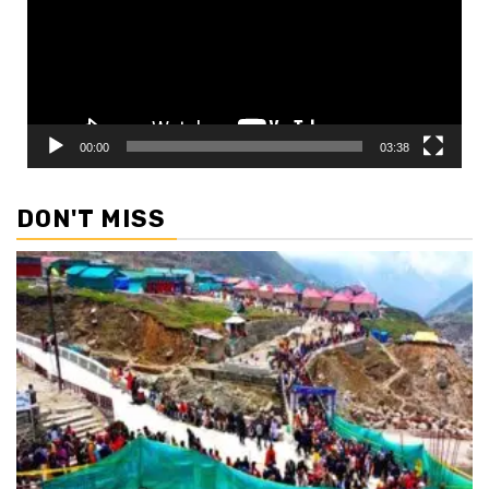
00:00
03:38
DON'T MISS