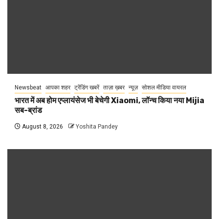
Newsbeat
आपका शहर
ट्रेंडिंग खबरें
ताज़ा ख़बर
न्यूज़
सोशल मीडिया वायरल
भारत में अब होम एप्लायंसेज भी बेचेगी Xiaomi, लॉन्च किया नया Mijia
सब-ब्रांड
August 8, 2026
Yoshita Pandey