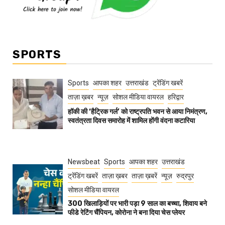
SPORTS
Sports
आपका शहर
उत्तराखंड
ट्रेंडिंग खबरें
ताज़ा ख़बर
न्यूज़
सोशल मीडिया वायरल
हरिद्वार
हॉकी की ‘हैट्रिक गर्ल’ को राष्ट्रपति भवन से आया निमंत्रण,
स्वतंत्रता दिवस समारोह में शामिल होंगी वंदना कटारिया
Newsbeat
Sports
आपका शहर
उत्तराखंड
ट्रेंडिंग खबरें
ताज़ा ख़बर
ताज़ा ख़बरें
न्यूज़
रुद्रपुर
सोशल मीडिया वायरल
300 खिलाड़ियों पर भारी पड़ा 9 साल का बच्चा, शिवाय बने
फीडे रेटिंग चैंपियन, कोरोना ने बना दिया चेस प्लेयर