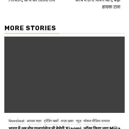
हादसा टला
MORE STORIES
Newsbeat
आपका शहर
ट्रेंडिंग खबरें
ताज़ा ख़बर
न्यूज़
सोशल मीडिया वायरल
भारत में अब होम एप्लायंसेज भी बेचेगी Xiaomi, लॉन्च किया नया Mijia