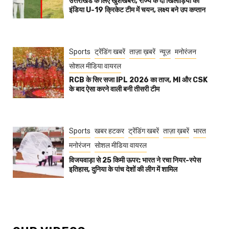
उत्तराखंड के लिए खुशखबरी, राज्य के दो खिलाड़ियों का
इंडिया U-19 क्रिकेट टीम में चयन, लक्ष्य बने उप कप्तान
Sports
ट्रेंडिंग खबरें
ताज़ा ख़बरें
न्यूज़
मनोरंजन
सोशल मीडिया वायरल
RCB के सिर सजा IPL 2026 का ताज, MI और CSK
के बाद ऐसा करने वाली बनी तीसरी टीम
Sports
खबर हटकर
ट्रेंडिंग खबरें
ताज़ा ख़बरें
भारत
मनोरंजन
सोशल मीडिया वायरल
विजयवाड़ा से 25 किमी ऊपर: भारत ने रचा नियर-स्पेस
इतिहास, दुनिया के पांच देशों की लीग में शामिल