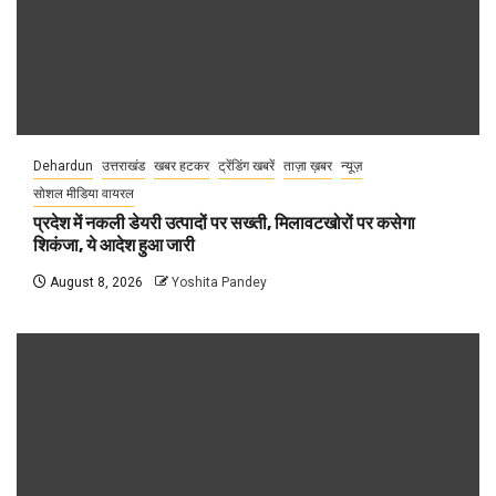
Dehardun
उत्तराखंड
खबर हटकर
ट्रेंडिंग खबरें
ताज़ा ख़बर
न्यूज़
सोशल मीडिया वायरल
प्रदेश में नकली डेयरी उत्पादों पर सख्ती, मिलावटखोरों पर कसेगा
शिकंजा, ये आदेश हुआ जारी
August 8, 2026
Yoshita Pandey