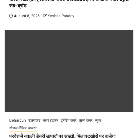
सब-ब्रांड
August 8, 2026
Yoshita Pandey
Dehardun
उत्तराखंड
खबर हटकर
ट्रेंडिंग खबरें
ताज़ा ख़बर
न्यूज़
सोशल मीडिया वायरल
प्रदेश में नकली डेयरी उत्पादों पर सख्ती, मिलावटखोरों पर कसेगा