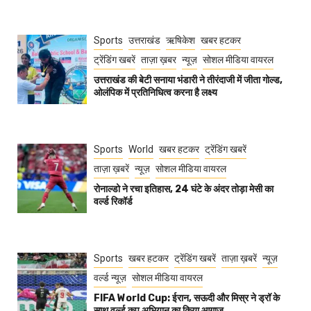
Sports
उत्तराखंड
ऋषिकेश
खबर हटकर
ट्रेंडिंग खबरें
ताज़ा ख़बर
न्यूज़
सोशल मीडिया वायरल
उत्तराखंड की बेटी सनाया भंडारी ने तीरंदाजी में जीता गोल्ड,
ओलंपिक में प्रतिनिधित्व करना है लक्ष्य
Sports
World
खबर हटकर
ट्रेंडिंग खबरें
ताज़ा ख़बरें
न्यूज़
सोशल मीडिया वायरल
रोनाल्डो ने रचा इतिहास, 24 घंटे के अंदर तोड़ा मेसी का
वर्ल्ड रिकॉर्ड
Sports
खबर हटकर
ट्रेंडिंग खबरें
ताज़ा ख़बरें
न्यूज़
वर्ल्ड न्यूज़
सोशल मीडिया वायरल
FIFA World Cup: ईरान, सऊदी और मिस्र ने ड्रॉ के
साथ वर्ल्ड कप अभियान का किया आगाज