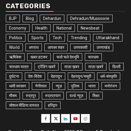
CATEGORIES
BJP
Blog
Dehardun
Dehradun/Mussoorie
Economy
Health
National
Newsbeat
Politics
Sports
Tech
Trending
Uttarakhand
World
अपराध
आपका शहर
उत्तरकाशी
उत्तराखंड
ऋषिकेश
खबर हटकर
चलो चले देवभूमि
चारधाम
चारधाम यात्रा
ट्रेंडिंग खबरें
ताज़ा ख़बर
ताज़ा ख़बरें
दिल्ली
दुर्घटना
देश-विदेश
देहरादून
देहरादून/मसूरी
धर्म-संस्कृति
धामी सरकार
नैनीताल
न्यूज़
पुलिस
भारत
मनोरंजन
मौसम
रुद्रपुर
रुद्रप्रयाग
वर्ल्ड न्यूज़
शिक्षा
सोशल मीडिया वायरल
हरिद्वार
Facebook
Twitter
Linkedin
Youtube
Instagram