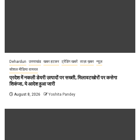
Dehardun
उत्तराखंड
खबर हटकर
ट्रेंडिंग खबरें
ताज़ा ख़बर
न्यूज़
सोशल मीडिया वायरल
प्रदेश में नकली डेयरी उत्पादों पर सख्ती, मिलावटखोरों पर कसेगा
शिकंजा, ये आदेश हुआ जारी
August 8, 2026
Yoshita Pandey