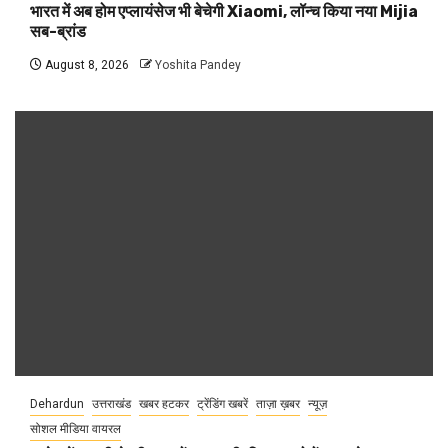
भारत में अब होम एप्लायंसेज भी बेचेगी Xiaomi, लॉन्च किया नया Mijia
सब-ब्रांड
August 8, 2026
Yoshita Pandey
Dehardun
उत्तराखंड
खबर हटकर
ट्रेंडिंग खबरें
ताज़ा ख़बर
न्यूज़
सोशल मीडिया वायरल