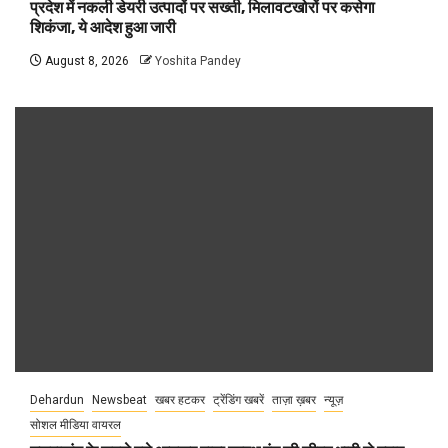
प्रदेश में नकली डेयरी उत्पादों पर सख्ती, मिलावटखोरों पर कसेगा
शिकंजा, ये आदेश हुआ जारी
August 8, 2026
Yoshita Pandey
Dehardun
Newsbeat
खबर हटकर
ट्रेंडिंग खबरें
ताज़ा ख़बर
न्यूज़
सोशल मीडिया वायरल