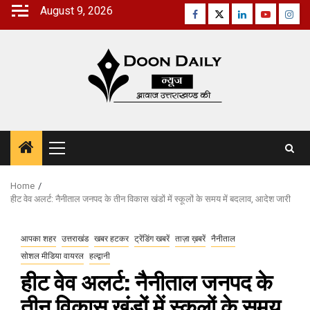
Skip
August 9, 2026
Facebook
Twitter
Linkedin
Youtube
Inst
to
content
Primary
Menu
Home
हीट वेव अलर्ट: नैनीताल जनपद के तीन विकास खंडों में स्कूलों के समय में बदलाव, आदेश जारी
आपका शहर
उत्तराखंड
खबर हटकर
ट्रेंडिंग खबरें
ताज़ा ख़बरें
नैनीताल
सोशल मीडिया वायरल
हल्द्वानी
हीट वेव अलर्ट: नैनीताल जनपद के
तीन विकास खंडों में स्कूलों के समय