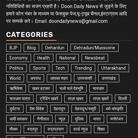
गतिविधियों का सजग प्रहरी है। Doon Daily News से जुड़ने के लिए
हमारे फोन नंबर के माध्यम या फेसबुक पेज,यू-ट्यूब चैनल,इंस्टाग्राम आदि
पर सम्पर्क करे। Email: doondailynews@gmail.com
CATEGORIES
BJP
Blog
Dehardun
Dehradun/Mussoorie
Economy
Health
National
Newsbeat
Politics
Sports
Tech
Trending
Uttarakhand
World
अपराध
आपका शहर
उत्तरकाशी
उत्तराखंड
ऋषिकेश
खबर हटकर
चलो चले देवभूमि
चारधाम
चारधाम यात्रा
ट्रेंडिंग खबरें
ताज़ा ख़बर
ताज़ा ख़बरें
दिल्ली
दुर्घटना
देश-विदेश
देहरादून
देहरादून/मसूरी
धर्म-संस्कृति
धामी सरकार
नैनीताल
न्यूज़
पुलिस
भारत
मनोरंजन
मौसम
रुद्रपुर
रुद्रप्रयाग
वर्ल्ड न्यूज़
शिक्षा